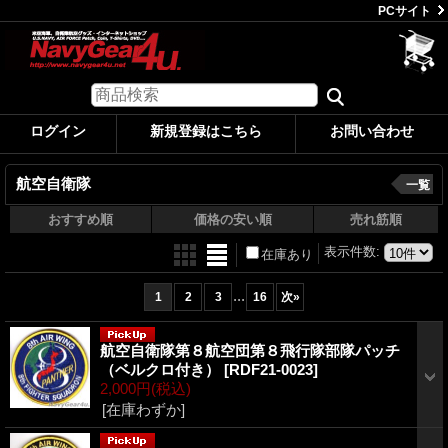
PCサイト
ログイン
新規登録はこちら
お問い合わせ
航空自衛隊
一覧
おすすめ順
価格の安い順
売れ筋順
表示件数
:
在庫あり
...
1
2
3
16
次
»
航空自衛隊第８航空団第８飛行隊部隊パッチ
（ベルクロ付き）
[RDF21-0023]
2,000円
(税込)
[在庫わずか]