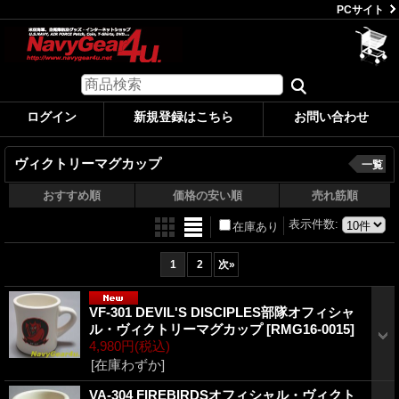
PCサイト
ログイン
新規登録はこちら
お問い合わせ
ヴィクトリーマグカップ
一覧
おすすめ順
価格の安い順
売れ筋順
表示件数
:
在庫あり
1
2
次
»
VF-301 DEVIL'S DISCIPLES部隊オフィシャ
ル・ヴィクトリーマグカップ
[RMG16-0015]
4,980円
(税込)
[在庫わずか]
VA-304 FIREBIRDSオフィシャル・ヴィクト