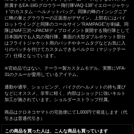
所属するEA-18Gグロウラー飛行隊VAQ-138"イエロージャケッ
ト"のカスタム・ヘルメットバッグ。同隊の蜂のインシグニア
に蜂の巣とグラウラーの正面形がデザイン。上部右にはパイ
ロットウイングと同隊のコールサイン"RAMPAGE"が刺繍。同
隊はNAF三沢へPACMディプロイメント展開する飛行隊として
日本国内でも人気の飛行隊。裏面の大型ダブルポケット部分
はフライトジャケット用のパッチやネームタグなどお気に入
りのパッチを付けてカスタムできるベルクロ（マジックテー
プ）仕様となっています。
※官給品ではない、テーラー製カスタムモデル。実際にVFA-
31のクルーが愛用しているアイテム。
通勤や通学、ショッピング、バイクのヘルメットの持ち運び
などにオススメ。非常に軽く、内部はショックに強いキルト
加工が施されています。ショルダーストラップ付属。
商品はクロネコヤマトの宅急便にて1,000円で発送します（代
引きは普通代引き）
この商品を買った人は、こんな商品も買っています