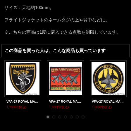
サイズ：天地約100mm。
フライトジャケットのネームタグの上や背中などに。
※こちらの商品は1度に購入できる点数を制限しています。
この商品を買った人は、こんな商品も買っています
VFA-27 ROYAL MACES部隊創設55周年記念部隊パッチ（ベルクロ有無）
VFA-27 ROYAL MACES部隊創設55周年記念パッチ
VFA-27 ROYAL MACES部隊創設55周年記念ショルダーバレットパッチ（ベルクロ有無）
1,700円
(税込)
1,800円
(税込)
1,600円
(税込)