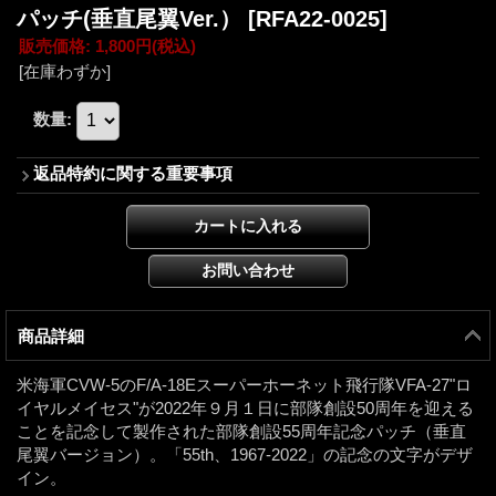
パッチ(垂直尾翼Ver.）
[RFA22-0025]
販売価格
:
1,800円
(税込)
[在庫わずか]
数量
:
返品特約に関する重要事項
商品詳細
米海軍CVW-5のF/A-18Eスーパーホーネット飛行隊VFA-27"ロ
イヤルメイセス"が2022年９月１日に部隊創設50周年を迎える
ことを記念して製作された部隊創設55周年記念パッチ（垂直
尾翼バージョン）。「55th、1967-2022」の記念の文字がデザ
イン。