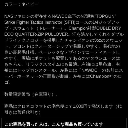
カラー：ネイビー
NASファロンの所在するNAWDC傘下のN7通称"TOPGUN"
Strike Fighter Tactics Instructor (SFTI)コースの1/4ジップアッ
プ・スウェット（トレーナー）。Champion社製OUBLE DRY
ECO QUARTER-ZIP PULLOVER。汗を逃がしてくれるダブル
ドライテクノロジーを採用したチャンピオンの9ozのスウェッ
ト。フロントはクォータージップで着脱しやすく、着心地の
良い裏起毛仕様。ベーシックなデザインでコーディネートし
やすく、両脇にポケットも配置してあるのでタウンユースは
もちろん、リラックスタイムにも最適。左袖には星条旗、右
袖にはトップガンスクール、左胸には「NAWDC」の名前にス
ーパーホーネットの正面形が刺繍。左袖にはChampion社のロ
ゴ。
数量限定販売（在庫限り）。
商品はクロネコヤマトの宅急便にて1,000円で発送します（代
引きは普通代引き）
この商品を買った人は、こんな商品も買っています