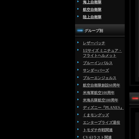
海上自衛隊
航空自衛隊
陸上自衛隊
グループ別
レザーパッチ
1/2サイズ ミニチュア・
フライトヘルメット
ブルーインパルス
サンダーバーズ
ブルーエンジェルス
航空自衛隊創設60周年
米海軍航空100周年
米海兵隊航空100周年
ディズニー『PLANES』
くまモングッズ
エンタープライズ退役
トモダチ作戦関連
CV-63ラスト関連