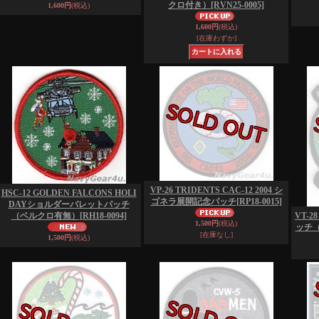
クロ付き）
[RVN25-0005]
1,600円
(税込)
1,600円
(税込)
[在庫わずか]
VP-26 TRIDENTS CAC-12 2004 シ
HSC-12 GOLDEN FALCONS HOLI
ゴネラ展開記念パッチ
[RP18-0015]
DAYショルダーバレットパッチ
（ベルクロ有無）
[RH18-0094]
VT-2
1,500円
(税込)
ッチ
[在庫なし]
1,500円
(税込)