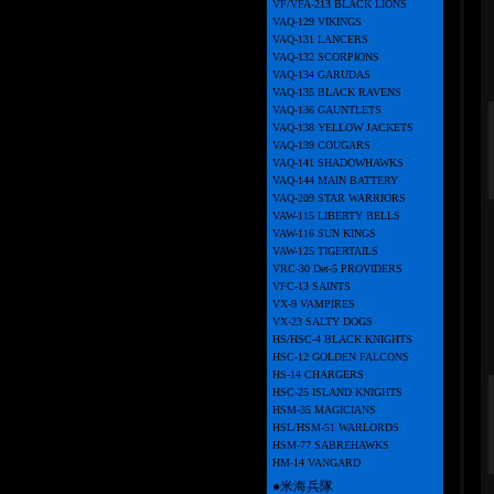
VF/VFA-213 BLACK LIONS
VAQ-129 VIKINGS
VAQ-131 LANCERS
VAQ-132 SCORPIONS
VAQ-134 GARUDAS
VAQ-135 BLACK RAVENS
VAQ-136 GAUNTLETS
VAQ-138 YELLOW JACKETS
VAQ-139 COUGARS
VAQ-141 SHADOWHAWKS
VAQ-144 MAIN BATTERY
VAQ-209 STAR WARRIORS
VAW-115 LIBERTY BELLS
VAW-116 SUN KINGS
VAW-125 TIGERTAILS
VRC-30 Det-5 PROVIDERS
VFC-13 SAINTS
VX-9 VAMPIRES
VX-23 SALTY DOGS
HS/HSC-4 BLACK KNIGHTS
HSC-12 GOLDEN FALCONS
HS-14 CHARGERS
HSC-25 ISLAND KNIGHTS
HSM-35 MAGICIANS
HSL/HSM-51 WARLORDS
HSM-77 SABREHAWKS
HM-14 VANGARD
●米海兵隊