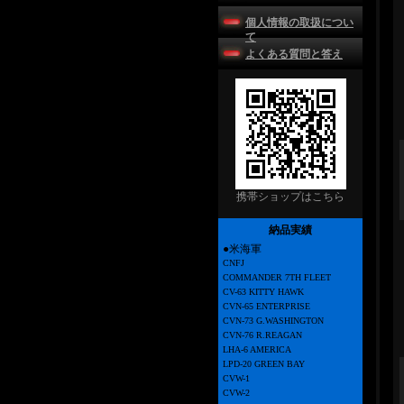
個人情報の取扱につい
て
よくある質問と答え
携帯ショップはこちら
納品実績
●米海軍
CNFJ
COMMANDER 7TH FLEET
CV-63 KITTY HAWK
CVN-65 ENTERPRISE
CVN-73 G.WASHINGTON
CVN-76 R.REAGAN
LHA-6 AMERICA
LPD-20 GREEN BAY
CVW-1
CVW-2