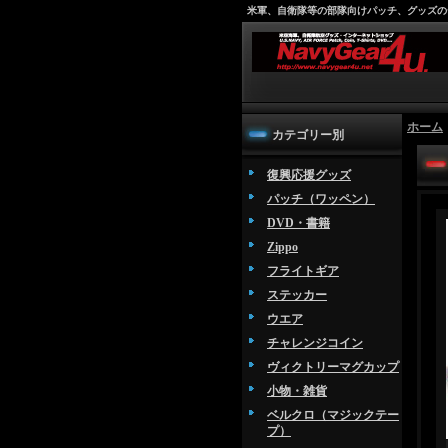
米軍、自衛隊等の部隊向けパッチ、グッズの
ホーム
カテゴリー別
復興応援グッズ
パッチ（ワッペン）
DVD・書籍
Zippo
フライトギア
ステッカー
ウエア
チャレンジコイン
ヴィクトリーマグカップ
小物・雑貨
ベルクロ（マジックテー
プ）