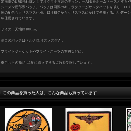
米海軍のE-6B飛行隊としてオクラホマ州のティンカーAFBをホームベースとするVQ
シーズン用部隊パッチ。パッチは同隊のキャラクターがサンタハットを被り、ロリ
体の配色もクリスマス仕様。12月初旬からクリスマスにかけて使用するホリデー
年使用されています。
サイズ：天地約100mm。
※このパッチはベルクロ/オスメス付き。
フライトジャケットやフライトスーツの右胸などに。
※こちらの商品は1度に購入できる点数を制限しています。
この商品を買った人は、こんな商品も買っています