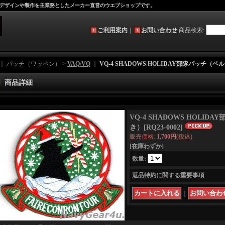
デザインや製作を主業務としたメーカー直営のウエブショップです。
ご利用案内
｜
お問い合わせ
商品検索
:
｜ パッチ（ワッペン） >
VAQ/VQ
｜
VQ-4 SHADOWS HOLIDAY部隊パッチ（
商品詳細
VQ-4 SHADOWS HOLI
き）
[
RQ23-0002
]
販売価格
:
1,700円
(税込)
[在庫わずか]
数量
:
返品特約に関する重要事項
｜