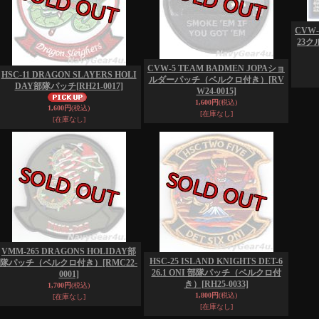
CVW-
23
CVW-5 TEAM BADMEN JOPAショ
HSC-11 DRAGON SLAYERS HOLI
ルダーパッチ（ベルクロ付き）
[RV
DAY部隊パッチ
[RH21-0017]
W24-0015]
1,600円
(税込)
1,600円
(税込)
[在庫なし]
[在庫なし]
VMM-265 DRAGONS HOLIDAY部
HSC-25 ISLAND KNIGHTS DET-6
隊パッチ（ベルクロ付き）
[RMC22-
26.1 ONI 部隊パッチ（ベルクロ付
0001]
き）
[RH25-0033]
1,700円
(税込)
1,800円
(税込)
[在庫なし]
[在庫なし]