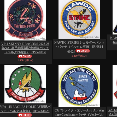
NA
NAWDC STRIKEショルダーバレッ
無
VP-4 SKINNY DRAGONS 2025-26
トパッチ（ベルクロ有無）
[RNS14-
年NAF嘉手納展開記念部隊パッチ
0002]
（ベルクロ有無）
[RP25-0017]
1,800円
(税込)
1,600円
(税込)
VFA-115 EAGLES HOLIDAY部隊パ
VAQ-
CG-70 レイク・エリーAnti-Air War
ッチ（ベルクロ有無）
[RFA23-0023]
AY
fare Coodinatorパッチ（Ver.2/ベル