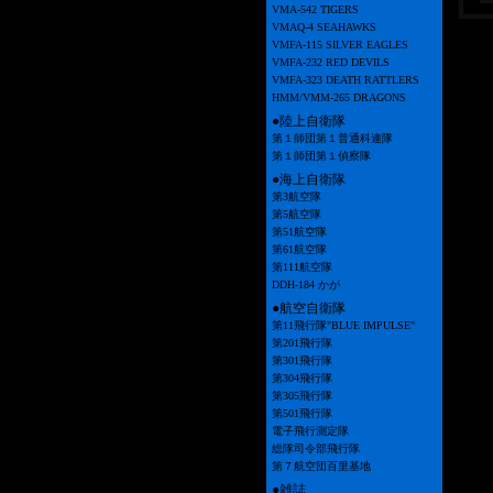
VMA-542 TIGERS
VMAQ-4 SEAHAWKS
VMFA-115 SILVER EAGLES
VMFA-232 RED DEVILS
VMFA-323 DEATH RATTLERS
HMM/VMM-265 DRAGONS
●陸上自衛隊
第１師団第１普通科連隊
第１師団第１偵察隊
●海上自衛隊
第3航空隊
第5航空隊
第51航空隊
第61航空隊
第111航空隊
DDH-184 かが
●航空自衛隊
第11飛行隊"BLUE IMPULSE"
第201飛行隊
第301飛行隊
第304飛行隊
第305飛行隊
第501飛行隊
電子飛行測定隊
総隊司令部飛行隊
第７航空団百里基地
●雑誌