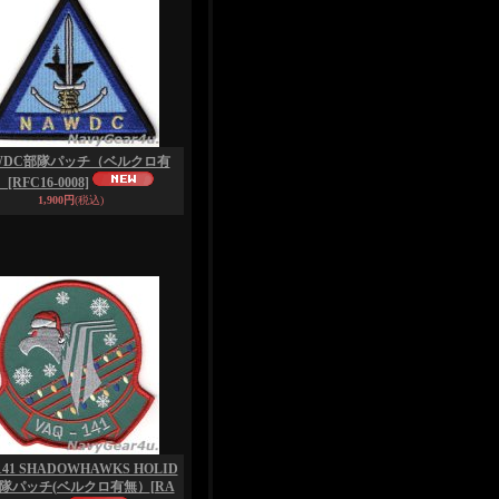
WDC部隊パッチ（ベルクロ有
）
[RFC16-0008]
1,900円
(税込)
141 SHADOWHAWKS HOLID
部隊パッチ(ベルクロ有無）
[RA