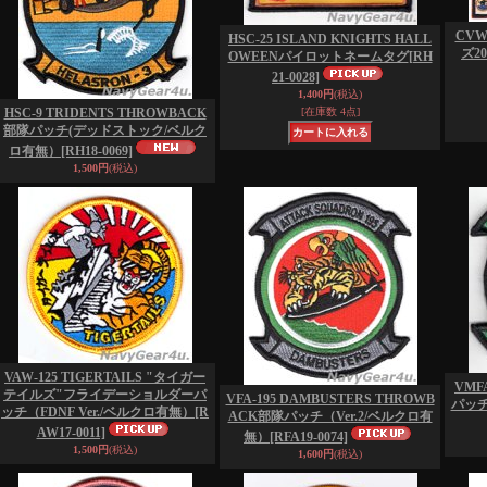
CVW
HSC-25 ISLAND KNIGHTS HALL
ズ2
OWEENパイロットネームタグ
[RH
21-0028]
1,400円
(税込)
HSC-9 TRIDENTS THROWBACK
[在庫数 4点]
部隊パッチ(デッドストック/ベルク
ロ有無）
[RH18-0069]
1,500円
(税込)
VAW-125 TIGERTAILS "タイガー
VMF
テイルズ"フライデーショルダーパ
VFA-195 DAMBUSTERS THROWB
パッ
ッチ（FDNF Ver./ベルクロ有無）
[R
ACK部隊パッチ（Ver.2/ベルクロ有
AW17-0011]
無）
[RFA19-0074]
1,500円
(税込)
1,600円
(税込)