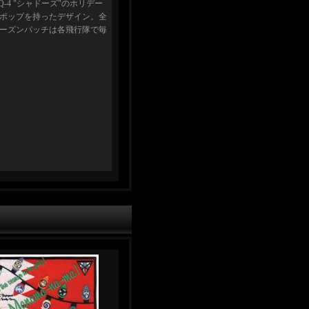
-4 "シャドーズ"のホリデー
ポップを持ったデザイン。全
シーズンパッチは各飛行隊で毎