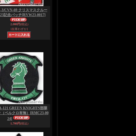
-3/CVN-69 クリスマスクルー
023記念パッチ
[RVW23-0017]
2,000円
(税込)
[在庫わずか]
A-121 GREEN KNIGHTS部隊
チ（ベルクロ有無）
[RMC23-00
24]
1,700円
(税込)