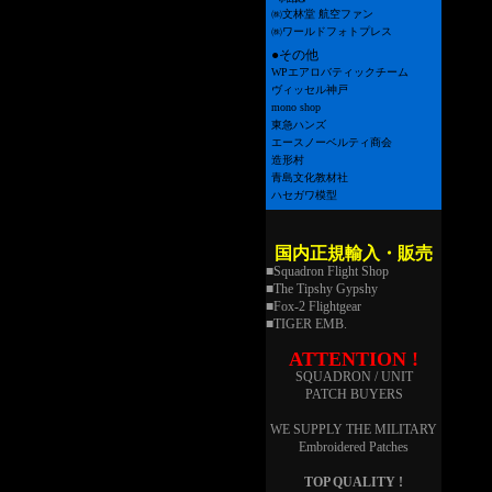
㈱文林堂 航空ファン
㈱ワールドフォトプレス
●その他
WPエアロバティックチーム
ヴィッセル神戸
mono shop
東急ハンズ
エースノーベルティ商会
造形村
青島文化教材社
ハセガワ模型
国内正規輸入・販売
■Squadron Flight Shop
■The Tipshy Gypshy
■Fox-2 Flightgear
■TIGER EMB.
ATTENTION !
SQUADRON / UNIT
PATCH BUYERS
WE SUPPLY THE MILITARY
Embroidered Patches
TOP QUALITY !