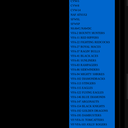
CVW-5
CVW-8
CVW-14
NAF ATSUGI
SFWSL
SFWSP
NSAWC/NAWDC
VFA-2 BOUNTY HUNTERS
VFA-11 RED RIPPERS
VFA-22 FIGHTING REDCOCKS
VFA-27 ROYAL MACES
VFA-37 RAGIN' BULLS
VFA-41 BLACK ACES
VFA-81 SUNLINERS
VFA-83 RAMPAGERS
VFA-86 SIDEWINDERS
VFA-94 MIGHTY SHRIKES
VFA-102 DIAMONDBACKS
VFA-113 STINGERS
VFA-115 EAGLES
VFA-122 FLYING EAGLES
VFA-146 BLUE DIAMONDS
VFA-147 ARGONAUTS
VFA-154 BLACK KNIGHTS
VFA-192 GOLDEN DRAGONS
VFA-195 DAMBUSTERS
VF/VFA-31 TOMCATTERS
VF/VFA-103 JOLLY ROGERS