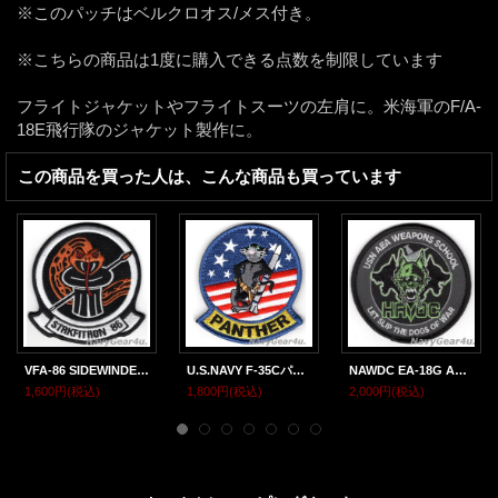
※このパッチはベルクロオス/メス付き。
※こちらの商品は1度に購入できる点数を制限しています
フライトジャケットやフライトスーツの左肩に。米海軍のF/A-
18E飛行隊のジャケット製作に。
この商品を買った人は、こんな商品も買っています
VFA-86 SIDEWINDERS部隊パッチ（ベルクロ有無）
U.S.NAVY F-35Cパンサーショルダー・マスコットパッチ（ベルクロ付き）
NAWDC EA-18G AEA WEAPONS SCHOOL"HAVOC"ショルダーバレットパッチ（ベルクロ有無）
1,600円
(税込)
1,800円
(税込)
2,000円
(税込)