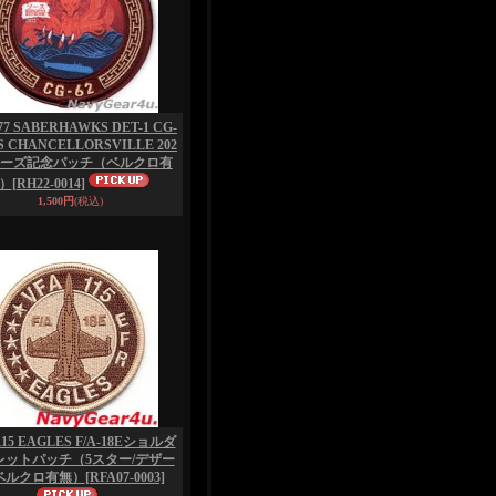
77 SABERHAWKS DET-1 CG-
SS CHANCELLORSVILLE 202
ルーズ記念パッチ（ベルクロ有
）
[RH22-0014]
1,500円
(税込)
115 EAGLES F/A-18Eショルダ
レットパッチ（5スター/デザー
ベルクロ有無）
[RFA07-0003]