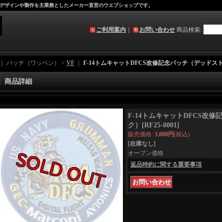
デザインや製作を主業務としたメーカー直営のウエブショップです。
ご利用案内
｜
お問い合わせ
商品検索
:
｜ パッチ（ワッペン） >
VF
｜
F-14トムキャットDFCS改修記念パッチ（デッドス
商品詳細
F-14トムキャットDFCS改
ク）
[
RF25-0001
]
販売価格
:
3,000円
(税込)
[在庫なし]
オープン価格
返品特約に関する重要事項