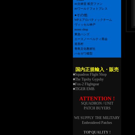
㈱文林堂 航空ファン
㈱ワールドフォトプレス
●その他
WPエアロバティックチーム
ヴィッセル神戸
mono shop
東急ハンズ
エースノーベルティ商会
造形村
青島文化教材社
ハセガワ模型
国内正規輸入・販売
■Squadron Flight Shop
■The Tipshy Gypshy
■Fox-2 Flightgear
■TIGER EMB.
ATTENTION !
SQUADRON / UNIT
PATCH BUYERS
WE SUPPLY THE MILITARY
Embroidered Patches
TOP QUALITY !