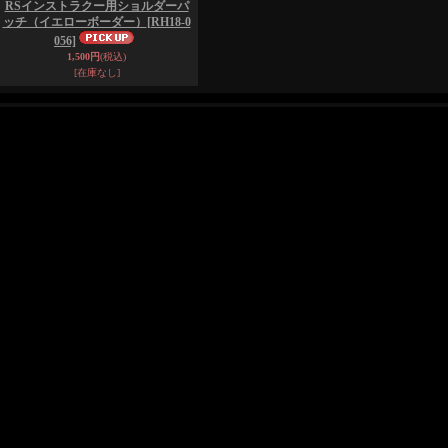
RSインストラクー用ショルダーパ
ッチ（イエローボーダー）
[RH18-0
056]
1,500円
(税込)
[在庫なし]