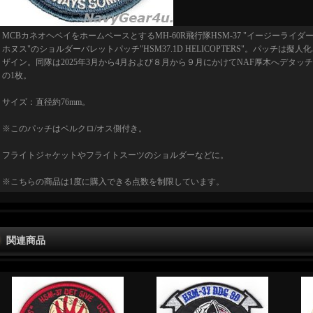
MCBカネオヘベイをホームベースとするMH-60R飛行隊HSM-37 "イージーライダーズ
ホヌス"のショルダーバレットパッチ"HSM37.1D HELICOPTERS"。パッチは擬人
ザイン。同隊は2025年3月から4月および８月から９月にかけてNAF厚木へデタ
の1枚。
サイズ：直径約76mm。
※このパッチはベルクロ/オス側付き。
フライトジャケットやフライトスーツのショルダーなどに。
※こちらの商品は1度に購入できる点数を制限しています。
関連商品