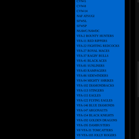
CVW-5
CVW-8
CVW-14
NAF ATSUGI
SFWSL
SFWSP
NSAWC/NAWDC
VFA-2 BOUNTY HUNTERS
VFA-11 RED RIPPERS
VFA-22 FIGHTING REDCOCKS
VFA-27 ROYAL MACES
VFA-37 RAGIN' BULLS
VFA-41 BLACK ACES
VFA-81 SUNLINERS
VFA-83 RAMPAGERS
VFA-86 SIDEWINDERS
VFA-94 MIGHTY SHRIKES
VFA-102 DIAMONDBACKS
VFA-113 STINGERS
VFA-115 EAGLES
VFA-122 FLYING EAGLES
VFA-146 BLUE DIAMONDS
VFA-147 ARGONAUTS
VFA-154 BLACK KNIGHTS
VFA-192 GOLDEN DRAGONS
VFA-195 DAMBUSTERS
VF/VFA-31 TOMCATTERS
VF/VFA-103 JOLLY ROGERS