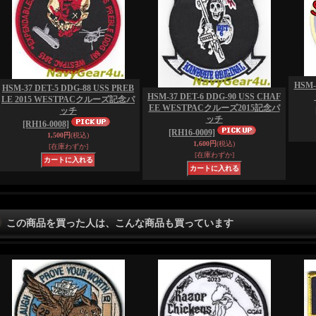
HSM-
HSM-37 DET-5 DDG-88 USS PREB
HSM-37 DET-6 DDG-90 USS CHAF
LE 2015 WESTPACクルーズ記念パ
EE WESTPACクルーズ2015記念パ
ッチ
ッチ
[RH16-0008]
[RH16-0009]
1,500円
(税込)
1,600円
(税込)
[在庫わずか]
[在庫わずか]
この商品を買った人は、こんな商品も買っています