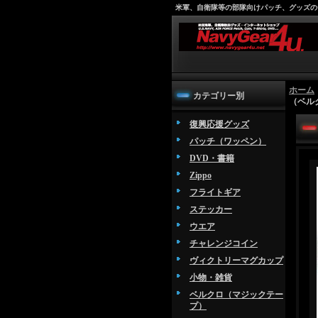
米軍、自衛隊等の部隊向けパッチ、グッズの
ホーム
カテゴリー別
（ベル
復興応援グッズ
パッチ（ワッペン）
DVD・書籍
Zippo
フライトギア
ステッカー
ウエア
チャレンジコイン
ヴィクトリーマグカップ
小物・雑貨
ベルクロ（マジックテー
プ）