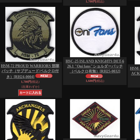
1,700円
(税込)
HSC-25 ISLAND KNIGHTS DET-6
HSM-72 PROUD WARRIORS 部隊
26.1 "Oni fans"ショルダーパッチ
HSM-
パッチ（サブデュード/ベルクロ付
（ベルクロ有無）
[RH25-0032]
AC
き）
[RH24-0004]
1,600円
(税込)
1,700円
(税込)
[在庫わずか]