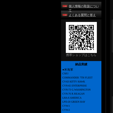
個人情報の取扱につい
て
よくある質問と答え
携帯ショップはこちら
納品実績
●米海軍
CNFJ
COMMANDER 7TH FLEET
CV-63 KITTY HAWK
CVN-65 ENTERPRISE
CVN-73 G.WASHINGTON
CVN-76 R.REAGAN
LHA-6 AMERICA
LPD-20 GREEN BAY
CVW-1
CVW-2