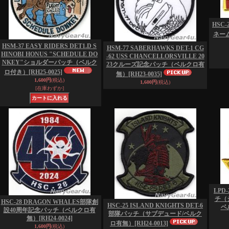
HSC-
ネー
HSM-37 EASY RIDERS DET1.D S
HSM-77 SABERHAWKS DET-1 CG
HINOBI HONUS "SCHEDULE DO
-62 USS CHANCELLORSVILLE 20
NKEY"ショルダーパッチ（ベルク
23クルーズ記念パッチ（ベルクロ有
ロ付き）
[RH25-0025]
無）
[RH23-0035]
1,600円
(税込)
1,600円
(税込)
[在庫わずか]
LPD
チ（
HSC-28 DRAGON WHALES部隊創
HSC-25 ISLAND KNIGHTS DET-6
ベ
設40周年記念パッチ（ベルクロ有
部隊パッチ（サブデュード/ベルク
無）
[RH24-0024]
ロ有無）
[RH24-0013]
1,600円
(税込)