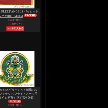
2 FLEET ANGELS パイロット
ムタグ
[RH18-0005]
1,450円
(税込)
[在庫わずか]
-20 USSグリーンベイ部隊パッ
ジャケット/フライトスーツ用
ルクロ有無）
[RVN20-0013]
1,500円
(税込)