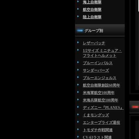
海上自衛隊
航空自衛隊
陸上自衛隊
グループ別
レザーパッチ
1/2サイズ ミニチュア・
フライトヘルメット
ブルーインパルス
サンダーバーズ
ブルーエンジェルス
航空自衛隊創設60周年
米海軍航空100周年
米海兵隊航空100周年
ディズニー『PLANES』
くまモングッズ
エンタープライズ退役
トモダチ作戦関連
CV-63ラスト関連