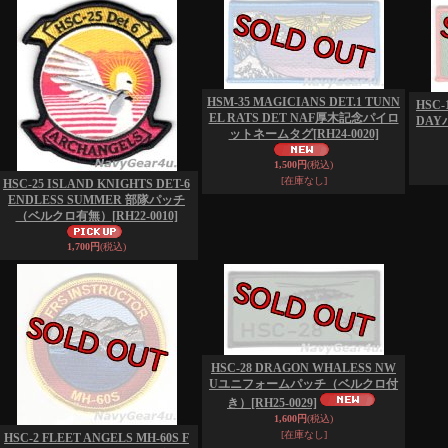
HSM-35 MAGICIANS DET.1 TUNN
HSC-
EL RATS DET NAF厚木記念パイロ
DA
ットネームタグ
[RH24-0020]
1,500円
(税込)
[在庫なし]
HSC-25 ISLAND KNIGHTS DET-6
ENDLESS SUMMER 部隊パッチ
（ベルクロ有無）
[RH22-0010]
1,700円
(税込)
HSC-28 DRAGON WHALESS NW
Uユニフォームパッチ（ベルクロ付
き）
[RH25-0029]
1,600円
(税込)
[在庫なし]
HSC-2 FLEET ANGELS MH-60S F