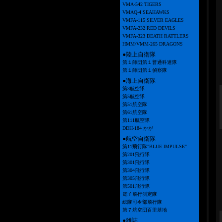
VMA-542 TIGERS
VMAQ-4 SEAHAWKS
VMFA-115 SILVER EAGLES
VMFA-232 RED DEVILS
VMFA-323 DEATH RATTLERS
HMM/VMM-265 DRAGONS
●陸上自衛隊
第１師団第１普通科連隊
第１師団第１偵察隊
●海上自衛隊
第3航空隊
第5航空隊
第51航空隊
第61航空隊
第111航空隊
DDH-184 かが
●航空自衛隊
第11飛行隊"BLUE IMPULSE"
第201飛行隊
第301飛行隊
第304飛行隊
第305飛行隊
第501飛行隊
電子飛行測定隊
総隊司令部飛行隊
第７航空団百里基地
●雑誌