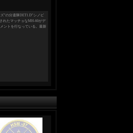
"の分遣隊DET1.D"シノビ
化されたマッチョなMH-60がデ
ッチメントを行なっている。最新