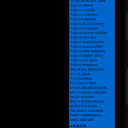
VF/VFA-213 BLACK LIONS
VAQ-129 VIKINGS
VAQ-131 LANCERS
VAQ-132 SCORPIONS
VAQ-134 GARUDAS
VAQ-135 BLACK RAVENS
VAQ-136 GAUNTLETS
VAQ-138 YELLOW JACKETS
VAQ-139 COUGARS
VAQ-141 SHADOWHAWKS
VAQ-144 MAIN BATTERY
VAQ-209 STAR WARRIORS
VAW-115 LIBERTY BELLS
VAW-116 SUN KINGS
VAW-125 TIGERTAILS
VRC-30 Det-5 PROVIDERS
VFC-13 SAINTS
VX-9 VAMPIRES
VX-23 SALTY DOGS
HS/HSC-4 BLACK KNIGHTS
HSC-12 GOLDEN FALCONS
HS-14 CHARGERS
HSC-25 ISLAND KNIGHTS
HSM-35 MAGICIANS
HSL/HSM-51 WARLORDS
HSM-77 SABREHAWKS
HM-14 VANGARD
●米海兵隊