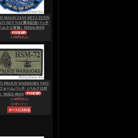
35 MAGICIANS DET.1 TUNN
RATS DET NAF厚木記念パッチ
ベルクロ有無）
[RH24-0019]
1,700円
(税込)
72 PROUD WARRIORS NWU
フォームパッチ（ベルクロ付
）
[RH21-0045]
1,500円
(税込)
[在庫わずか]