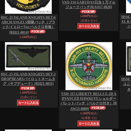
VAQ-134 GARUDAS日当１万ドル
ジョークパッチ
[RAQ17-0026]
1,600円
(税込)
HSM-
HSC-25 ISLAND KNIGHTS DET-6
[在庫わずか]
EL 
ARCH ANGELS部隊パッチ（ブラ
（
ック/イエローVer./ベルクロ有無）
[RH21-0014]
1,500円
(税込)
HSC-25 ISLAND KNIGHTS DET-3
DROP BEARSパイロットネームタ
HSM-
グ（サブデュード）
[RH21-0011]
ユニ
き
1,400円
(税込)
VAW-115 LIBERTY BELLS E-2D A
[在庫わずか]
DVANCED HAWKEYEショルダー
バレットパッチ（ベルクロ付き）
[R
AW23-0009]
1,500円
(税込)
[在庫数 3点]