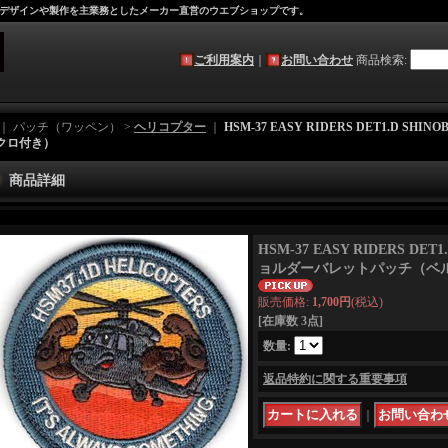
デザインや製作を主業務としたメーカー直営のウエブショップです。
ご利用案内
｜
お問い合わせ
商品検索
:
｜ パッチ（ワッペン） >
ヘリコプター
｜
HSM-37 EASY RIDERS DET1.D S
クロ付き）
商品詳細
HSM-37 EASY RIDERS DET1
ョルダーバレットパッチ（ベ
販売価格
:
1,700円
(税込)
[在庫数 3点]
数量
:
返品特約に関する重要事項
｜