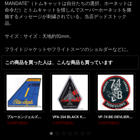
MANDATE"（トムキャットは自分たちの選択、ホーネットは
命令だ）とトムキャットを惜しんでスーパーホーネットを揶
揄するメッセージが刺繍されている。当店デッドストック
品。
サイズ：サイズ：天地約91mm。
フライトジャケットやフライトスーツのショルダーなどに。
この商品を買った人は、こんな商品も買っています
ブルーエンジェルズ2012ツアー記念垂直尾翼パッチ#1（デッドストック）
VFA-154 BLACK KNIGHTS F-4 THROWBACKショルダーパッチ（ベルクロ有無）
VF-74 BE-DEVLIERS部隊解散記念 F-14Bマスコットパッチ（ベルクロ有無/デッドストック）
3,000円
(税込)
1,500円
(税込)
3,000円
(税込)