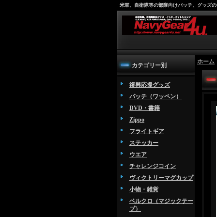
米軍、自衛隊等の部隊向けパッチ、グッズの
ホーム
カテゴリー別
復興応援グッズ
パッチ（ワッペン）
DVD・書籍
Zippo
フライトギア
ステッカー
ウエア
チャレンジコイン
ヴィクトリーマグカップ
小物・雑貨
ベルクロ（マジックテー
プ）