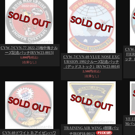
CVW-7/CVN-77 2022-23地中海クル
CVW-
ーズ記念パッチ
[RVW23-0015]
FIE
CVW-7/CVN-69 VLUE NOSE EXC
1,800円
(税込)
ッチ
URSION 1992クルーズ記念パッチ
[在庫なし]
（デッドストック）
[RVW23-0014]
2,500円
(税込)
[在庫なし]
VF-1
Mパッ
TRAINING AIR WING 4部隊パッ
CVN-69ドワイト D.アイゼンハワ
チ
[ROP18-0012]