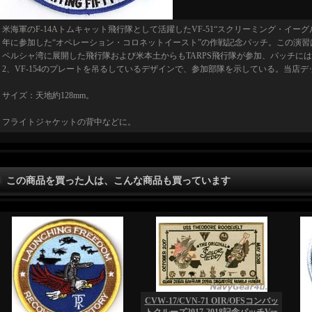
米海軍のF-14Aトムキャット飛行隊として活躍したVF-51“スクリーミング・イーグルス”
年に参加した“オペレーション・コロネットイースト”の作戦記念パッチ。この演
ペルシャ湾に展開した飛行隊および米本土からもTARPS飛行隊が参加、パッチにはVF-51
2、VF-154のプレートを吊るしているデザインで、参加部隊を示している。当店
サイズ：天地約128mm。
フライトジャケットの背中などに。
この商品を買った人は、こんな商品も買っています
CVW-17/CVN-71 OIR/OFSコンバッ