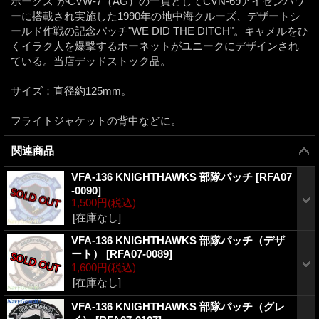
ホークス"がCVW-7（AG）の一員としてCVN-69アイゼンハワ
ーに搭載され実施した1990年の地中海クルーズ、デザートシ
ールド作戦の記念パッチ"WE DID THE DITCH"。キャメルをひ
くイラク人を爆撃するホーネットがユニークにデザインされ
ている。当店デッドストック品。
サイズ：直径約125mm。
フライトジャケットの背中などに。
関連商品
VFA-136 KNIGHTHAWKS 部隊パッチ
[
RFA07
-0090
]
1,500円
(税込)
[在庫なし]
VFA-136 KNIGHTHAWKS 部隊パッチ（デザ
ート）
[
RFA07-0089
]
1,600円
(税込)
[在庫なし]
VFA-136 KNIGHTHAWKS 部隊パッチ（グレ