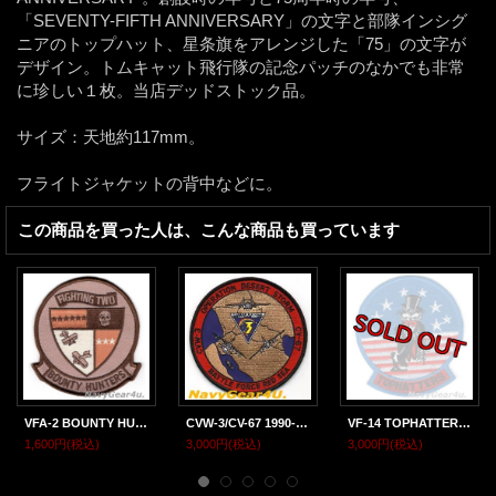
「SEVENTY-FIFTH ANNIVERSARY」の文字と部隊インシグ
ニアのトップハット、星条旗をアレンジした「75」の文字が
デザイン。トムキャット飛行隊の記念パッチのなかでも非常
に珍しい１枚。当店デッドストック品。
サイズ：天地約117mm。
フライトジャケットの背中などに。
この商品を買った人は、こんな商品も買っています
VFA-2 BOUNTY HUNTERS部隊パッチ（デザート/ベルクロ有無）
CVW-3/CV-67 1990-91デザートストーム作戦参加記念パッチ（デッドストック）
VF-14 TOPHATTERSショルダーマスコットパッチ（デッドストック）
1,600円
(税込)
3,000円
(税込)
3,000円
(税込)