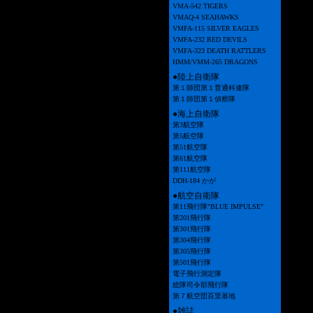
VMA-542 TIGERS
VMAQ-4 SEAHAWKS
VMFA-115 SILVER EAGLES
VMFA-232 RED DEVILS
VMFA-323 DEATH RATTLERS
HMM/VMM-265 DRAGONS
●陸上自衛隊
第１師団第１普通科連隊
第１師団第１偵察隊
●海上自衛隊
第3航空隊
第5航空隊
第51航空隊
第61航空隊
第111航空隊
DDH-184 かが
●航空自衛隊
第11飛行隊"BLUE IMPULSE"
第201飛行隊
第301飛行隊
第304飛行隊
第305飛行隊
第501飛行隊
電子飛行測定隊
総隊司令部飛行隊
第７航空団百里基地
●雑誌