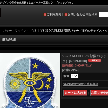
デザインや製作を主業務としたメーカー直営のウエブショップです。
ご利用案内
｜
お問い合わせ
商品検索
:
｜ パッチ（ワッペン） >
VS
｜
VS-32 MAULERS 部隊パッチ（旧Ver./デッドスト
商品詳細
VS-32 MAULERS 部隊パッ
ク）
[
RS09-0008
]
販売価格
:
3,000円
(税込)
[在庫わずか]
数量
:
返品特約に関する重要事項
｜