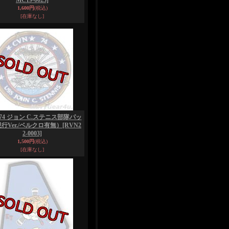
MC19-0023]
1,600円
(税込)
[在庫なし]
-74 ジョン C.ステニス部隊パッ
行Ver./ベルクロ有無）
[RVN2
2-0003]
1,500円
(税込)
[在庫なし]