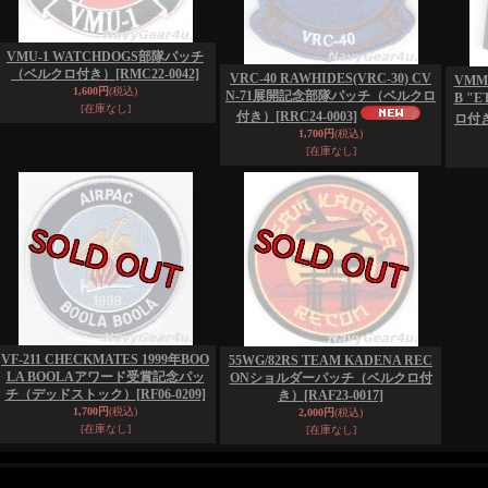
VMU-1 WATCHDOGS部隊パッチ
（ベルクロ付き）
[RMC22-0042]
VRC-40 RAWHIDES(VRC-30) CV
VMM-
1,600円
(税込)
N-71展開記念部隊パッチ（ベルクロ
B "
[在庫なし]
付き）
[RRC24-0003]
ロ付
1,700円
(税込)
[在庫なし]
VF-211 CHECKMATES 1999年BOO
55WG/82RS TEAM KADENA REC
LA BOOLAアワード受賞記念パッ
ONショルダーパッチ（ベルクロ付
チ（デッドストック）
[RF06-0209]
き）
[RAF23-0017]
1,700円
(税込)
2,000円
(税込)
[在庫なし]
[在庫なし]