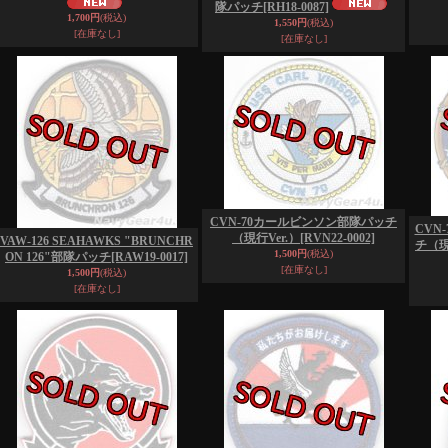
隊パッチ
[RH18-0087]
1,700円
(税込)
1,550円
(税込)
[在庫なし]
[在庫なし]
CVN-70カールビンソン部隊パッチ
CVN
（現行Ver.）
[RVN22-0002]
VAW-126 SEAHAWKS "BRUNCHR
チ（現
1,500円
(税込)
ON 126"部隊パッチ
[RAW19-0017]
[在庫なし]
1,500円
(税込)
[在庫なし]