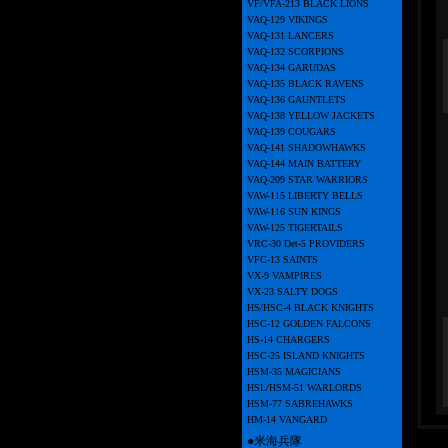
VF/VFA-213 BLACK LIONS
VAQ-129 VIKINGS
VAQ-131 LANCERS
VAQ-132 SCORPIONS
VAQ-134 GARUDAS
VAQ-135 BLACK RAVENS
VAQ-136 GAUNTLETS
VAQ-138 YELLOW JACKETS
VAQ-139 COUGARS
VAQ-141 SHADOWHAWKS
VAQ-144 MAIN BATTERY
VAQ-209 STAR WARRIORS
VAW-115 LIBERTY BELLS
VAW-116 SUN KINGS
VAW-125 TIGERTAILS
VRC-30 Det-5 PROVIDERS
VFC-13 SAINTS
VX-9 VAMPIRES
VX-23 SALTY DOGS
HS/HSC-4 BLACK KNIGHTS
HSC-12 GOLDEN FALCONS
HS-14 CHARGERS
HSC-25 ISLAND KNIGHTS
HSM-35 MAGICIANS
HSL/HSM-51 WARLORDS
HSM-77 SABREHAWKS
HM-14 VANGARD
●米海兵隊