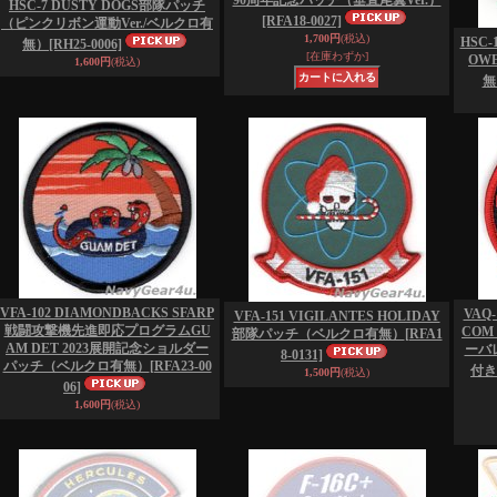
90周年記念パッチ（垂直尾翼Ver.）
HSC-7 DUSTY DOGS部隊パッチ
[RFA18-0027]
（ピンクリボン運動Ver./ベルクロ有
1,700円
(税込)
HSC-
無）
[RH25-0006]
[在庫わずか]
OW
1,600円
(税込)
無
VFA-102 DIAMONDBACKS SFARP
VAQ-
VFA-151 VIGILANTES HOLIDAY
戦闘攻撃機先進即応プログラムGU
COM
部隊パッチ（ベルクロ有無）
[RFA1
AM DET 2023展開記念ショルダー
ーバレ
8-0131]
パッチ（ベルクロ有無）
[RFA23-00
付き
1,500円
(税込)
06]
1,600円
(税込)