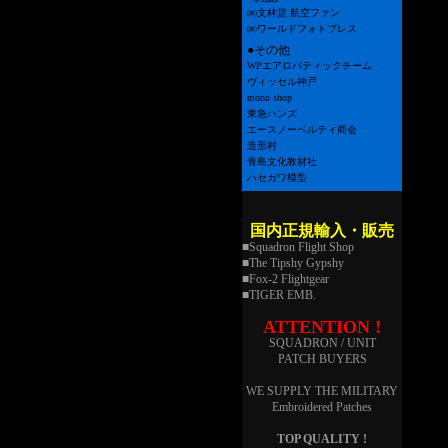
㈱文林堂 航空ファン
㈱ワールドフォトプレス
●その他
WPエアロバティックチーム
ヴィッセル神戸
mono shop
東急ハンズ
エースノーベルティ商会
造形村
青島文化教材社
ハセガワ模型
国内正規輸入・販売
■Squadron Flight Shop
■The Tipshy Gypshy
■Fox-2 Flightgear
■TIGER EMB.
ATTENTION !
SQUADRON / UNIT
PATCH BUYERS
WE SUPPLY THE MILITARY
Embroidered Patches
TOP QUALITY !