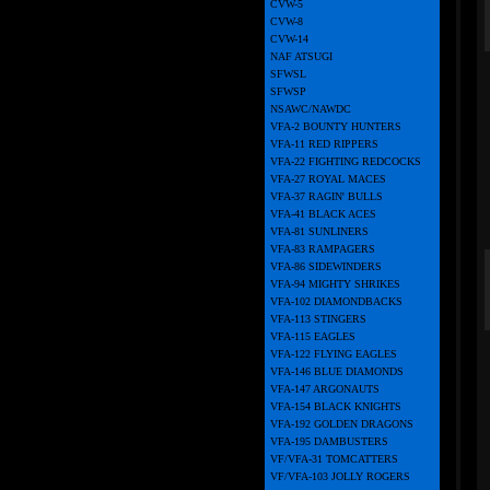
CVW-5
CVW-8
CVW-14
NAF ATSUGI
SFWSL
SFWSP
NSAWC/NAWDC
VFA-2 BOUNTY HUNTERS
VFA-11 RED RIPPERS
VFA-22 FIGHTING REDCOCKS
VFA-27 ROYAL MACES
VFA-37 RAGIN' BULLS
VFA-41 BLACK ACES
VFA-81 SUNLINERS
VFA-83 RAMPAGERS
VFA-86 SIDEWINDERS
VFA-94 MIGHTY SHRIKES
VFA-102 DIAMONDBACKS
VFA-113 STINGERS
VFA-115 EAGLES
VFA-122 FLYING EAGLES
VFA-146 BLUE DIAMONDS
VFA-147 ARGONAUTS
VFA-154 BLACK KNIGHTS
VFA-192 GOLDEN DRAGONS
VFA-195 DAMBUSTERS
VF/VFA-31 TOMCATTERS
VF/VFA-103 JOLLY ROGERS