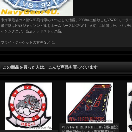
米海軍最後の２個S-3B飛行隊の１つとして活躍、2008年に解散したVS-32"モーラー
飛行隊はNASジャクソンビルをホームベースにCVW-1（AB）に所属した。パッ
インシグニア。当店デッドストック品。
フライトジャケットの右胸などに。
この商品を買った人は、こんな商品も買っています
VF/VFA-11 RED RIPPERS部隊創設