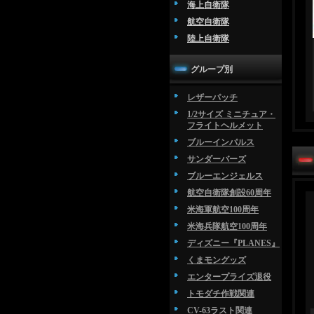
海上自衛隊
航空自衛隊
陸上自衛隊
グループ別
レザーパッチ
1/2サイズ ミニチュア・
フライトヘルメット
ブルーインパルス
サンダーバーズ
ブルーエンジェルス
航空自衛隊創設60周年
米海軍航空100周年
米海兵隊航空100周年
ディズニー『PLANES』
くまモングッズ
エンタープライズ退役
トモダチ作戦関連
CV-63ラスト関連