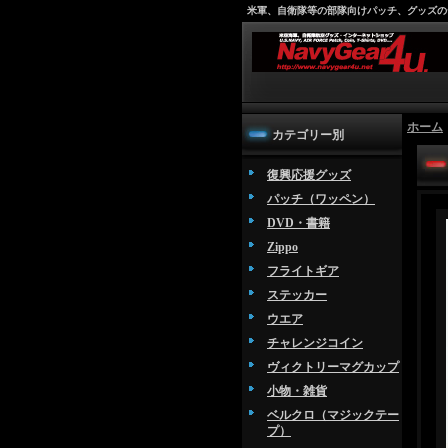
米軍、自衛隊等の部隊向けパッチ、グッズの
ホーム
カテゴリー別
復興応援グッズ
パッチ（ワッペン）
DVD・書籍
Zippo
フライトギア
ステッカー
ウエア
チャレンジコイン
ヴィクトリーマグカップ
小物・雑貨
ベルクロ（マジックテー
プ）