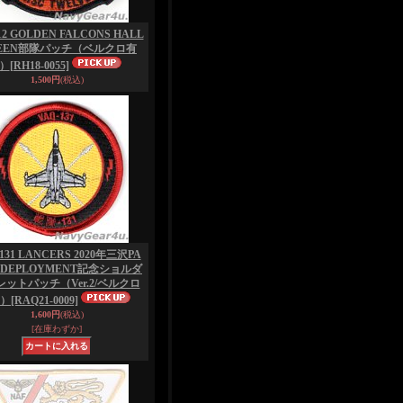
12 GOLDEN FALCONS HALL
EEN部隊パッチ（ベルクロ有
）
[RH18-0055]
1,500円
(税込)
131 LANCERS 2020年三沢PA
 DEPLOYMENT記念ショルダ
ットパッチ（Ver.2/ベルクロ
）
[RAQ21-0009]
1,600円
(税込)
[在庫わずか]