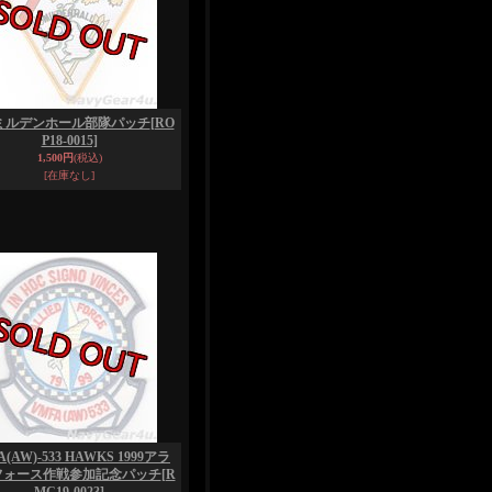
Fミルデンホール部隊パッチ
[RO
P18-0015]
1,500円
(税込)
[在庫なし]
A(AW)-533 HAWKS 1999アラ
フォース作戦参加記念パッチ
[R