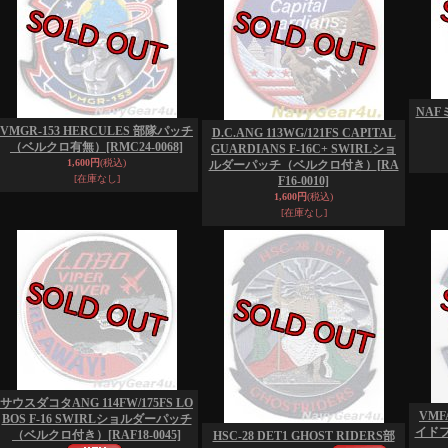
NA
VMGR-153 HERCULES 部隊パッチ
D.C.ANG 113WG/121FS CAPITAL
（ベルクロ有無）
[RMC24-0068]
GUARDIANS F-16C+ SWIRLショ
1,600円
(税込)
ルダーパッチ（ベルクロ付き）
[RA
[在庫なし]
F16-0010]
1,600円
(税込)
[在庫なし]
サウスダコタANG 114FW/175FS LO
VMF
BOS F-16 SWIRLショルダーパッチ
イド
（ベルクロ付き）
[RAF18-0045]
HSC-28 DET1 GHOST RIDERS部