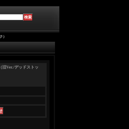
ック）
チ（旧Ver./デッドストッ