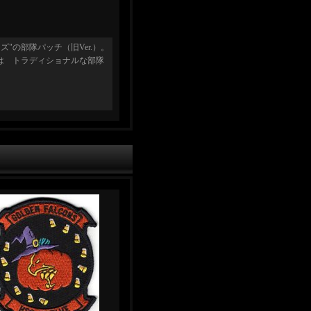
ズ"の部隊パッチ（旧Ver.）。
チは トラディショナルな部隊