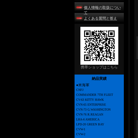
個人情報の取扱につい
て
よくある質問と答え
携帯ショップはこちら
納品実績
●米海軍
CNFJ
COMMANDER 7TH FLEET
CV-63 KITTY HAWK
CVN-65 ENTERPRISE
CVN-73 G.WASHINGTON
CVN-76 R.REAGAN
LHA-6 AMERICA
LPD-20 GREEN BAY
CVW-1
CVW-2