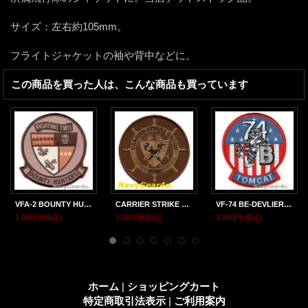
サイズ：左右約105mm。
フライトジャケットの袖や背中などに。
この商品を買った人は、こんな商品も買っています
VFA-2 BOUNTY HUNTERS部隊パッチ（デザート/ベルクロ有無）
CARRIER STRIKE GROUP-10（CSG-10）部隊パッチ（デザート）
VF-74 BE-DEVLIERS F-14B マスコットパッチ（デッドストック）
1,600円
(税込)
1,500円
(税込)
3,000円
(税込)
ホーム
|
ショッピングカート
特定商取引法表示
|
ご利用案内