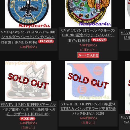
CVW-1/CVN-71ワールドクルーズ/
VMFA(AW)-225 VIKINGS F/A-18D
VF/V
OIR 2015記念パッチ（VAQ-137）
ショルダーバレットパッチ(ベルク
8
[RVW15-0034]
ロ有無）
[RMC15-0016]
2,000円
(税込)
1,600円
(税込)
[在庫わずか]
VFA-11 RED RIPPERS 2013年度M
VF/VFA-11 RED RIPPERSアーノル
UTHA & バトルEアワード受賞記念
ドボア部隊パッチ（VF最終期〜現
パッチ
[RFA14-0020]
在、デザート）
[RF07-0108]
VF/V
1,650円
(税込)
WA
[在庫なし]
1,600円
(税込)
[在庫なし]