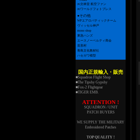
㈱文林堂 航空ファン
㈱ワールドフォトプレス
●その他
WPエアロバティックチーム
ヴィッセル神戸
mono shop
東急ハンズ
エースノーベルティ商会
造形村
青島文化教材社
ハセガワ模型
国内正規輸入・販売
■Squadron Flight Shop
■The Tipshy Gypshy
■Fox-2 Flightgear
■TIGER EMB.
ATTENTION !
SQUADRON / UNIT
PATCH BUYERS
WE SUPPLY THE MILITARY
Embroidered Patches
TOP QUALITY !