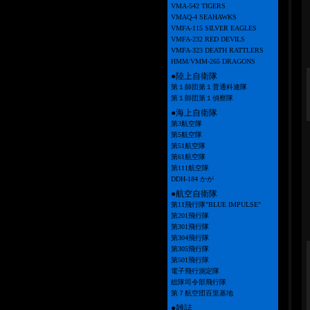
VMA-542 TIGERS
VMAQ-4 SEAHAWKS
VMFA-115 SILVER EAGLES
VMFA-232 RED DEVILS
VMFA-323 DEATH RATTLERS
HMM/VMM-265 DRAGONS
●陸上自衛隊
第１師団第１普通科連隊
第１師団第１偵察隊
●海上自衛隊
第3航空隊
第5航空隊
第51航空隊
第61航空隊
第111航空隊
DDH-184 かが
●航空自衛隊
第11飛行隊"BLUE IMPULSE"
第201飛行隊
第301飛行隊
第304飛行隊
第305飛行隊
第501飛行隊
電子飛行測定隊
総隊司令部飛行隊
第７航空団百里基地
●雑誌