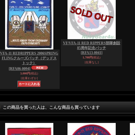
VF/VFA-11 RED RIPPERS部隊創設
85周年記念パッチ
[RFA13-0041]
VFA-11 REDRIPPERS 2006SPRING
1,700円
(税込)
FLINGクルーズパッチ（デッドス
[在庫なし]
トック）
[RFA06-0094]
3,000円
(税込)
[在庫わずか]
この商品を買った人は、こんな商品も買っています