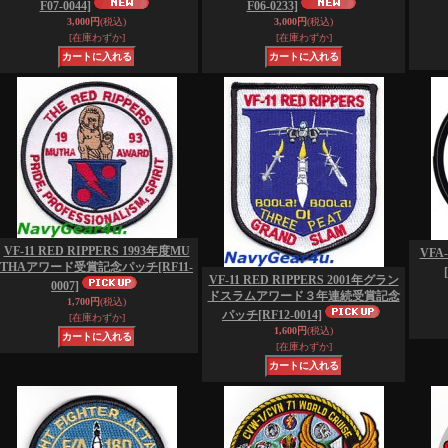
F07-0044]
F06-0233]
3,000円
(税込)
3,000円
(税込)
[在庫わずか]
[在庫わずか]
VF-11 RED RIPPERS 1993年度MU
VFA
THAアワード受賞記念パッチ
[RF11-
VF-11 RED RIPPERS 2001年グラン
0007]
ドスラムアワード３年連続受賞記念
1,700円
(税込)
パッチ
[RF12-0014]
[在庫わずか]
1,600円
(税込)
[在庫わずか]