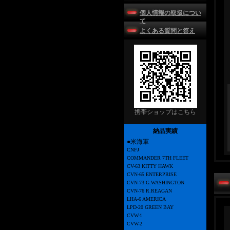
個人情報の取扱につい
て
よくある質問と答え
携帯ショップはこちら
納品実績
●米海軍
CNFJ
COMMANDER 7TH FLEET
CV-63 KITTY HAWK
CVN-65 ENTERPRISE
CVN-73 G.WASHINGTON
CVN-76 R.REAGAN
LHA-6 AMERICA
LPD-20 GREEN BAY
CVW-1
CVW-2