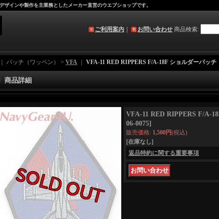
デザインや製作を主業務としたメーカー直営のウエブショップです。
ご利用案内
｜
お問い合わせ
商品検索
:
｜ パッチ（ワッペン） >
VFA
｜
VFA-11 RED RIPPERS F/A-18F ショルダーパッチ
商品詳細
VFA-11 RED RIPPERS F/
06-0075
]
販売価格
:
1,500円
(税込)
[在庫なし]
返品特約に関する重要事項