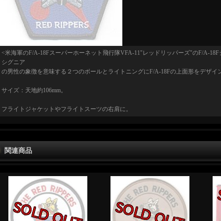
<米海軍のF/A-18Fスーパーホーネット飛行隊VFA-11"レッドリッパーズ"のF/A-
シグニア
の男性の象徴を意味する２つのボールとライトニングにF/A-18Fの上面形をデザイ
サイズ：天地約106mm。
フライトジャケットやフライトスーツの右肩に。
関連商品