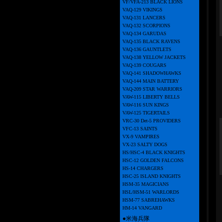
VF/VFA-213 BLACK LIONS
VAQ-129 VIKINGS
VAQ-131 LANCERS
VAQ-132 SCORPIONS
VAQ-134 GARUDAS
VAQ-135 BLACK RAVENS
VAQ-136 GAUNTLETS
VAQ-138 YELLOW JACKETS
VAQ-139 COUGARS
VAQ-141 SHADOWHAWKS
VAQ-144 MAIN BATTERY
VAQ-209 STAR WARRIORS
VAW-115 LIBERTY BELLS
VAW-116 SUN KINGS
VAW-125 TIGERTAILS
VRC-30 Det-5 PROVIDERS
VFC-13 SAINTS
VX-9 VAMPIRES
VX-23 SALTY DOGS
HS/HSC-4 BLACK KNIGHTS
HSC-12 GOLDEN FALCONS
HS-14 CHARGERS
HSC-25 ISLAND KNIGHTS
HSM-35 MAGICIANS
HSL/HSM-51 WARLORDS
HSM-77 SABREHAWKS
HM-14 VANGARD
●米海兵隊