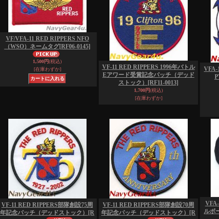
VF/VFA-11 RED RIPPERS NFO
（WSO）ネームタグ
[RF06-0145]
1,500円
(税込)
VF-11 RED RIPPERS 1996年バトル
VFA-
[在庫わずか]
Eアワード受賞記念パッチ（デッド
P
ストック）
[RF11-0013]
1,700円
(税込)
[在庫わずか]
VFA
VF-11 RED RIPPERS部隊創設75周
VF-11 RED RIPPERS部隊創設70周
ルボー
年記念パッチ（デッドストック）
[R
年記念パッチ（デッドストック）
[R