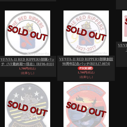
VF/V
VF/VFA-11 RED RIPPERS部隊創設
VF/VFA-11 RED RIPPERS部隊パッ
90周年記念パッチ
[RFA17-0074]
チ（VF最終期〜現在）
[RF06-0111]
1,700円
(税込)
1,700円
(税込)
[在庫なし]
[在庫なし]