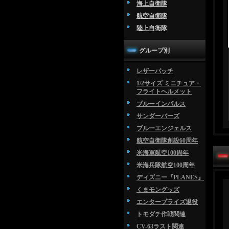
海上自衛隊
航空自衛隊
陸上自衛隊
グループ別
レザーパッチ
1/2サイズ ミニチュア・
フライトヘルメット
ブルーインパルス
サンダーバーズ
ブルーエンジェルス
航空自衛隊創設60周年
米海軍航空100周年
米海兵隊航空100周年
ディズニー『PLANES』
くまモングッズ
エンタープライズ退役
トモダチ作戦関連
CV-63ラスト関連