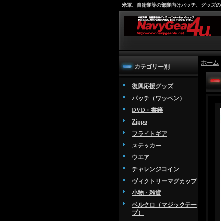
米軍、自衛隊等の部隊向けパッチ、グッズの
ホーム
カテゴリー別
復興応援グッズ
パッチ（ワッペン）
DVD・書籍
Zippo
フライトギア
ステッカー
ウエア
チャレンジコイン
ヴィクトリーマグカップ
小物・雑貨
ベルクロ（マジックテー
プ）