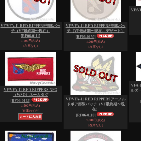
VF/V
VF/VFA-11 RED RIPPERS部隊パッ
VF/VFA-11 RED RIPPERS部隊パッ
チ（VF最終期〜現在）
チ（VF最終期〜現在、デザート）
[RF06-0111]
[RF06-0159]
1,700円
(税込)
1,700円
(税込)
[在庫なし]
[在庫なし]
VFA-
VF/VFA-11 RED RIPPERS NFO
ルダ
（WSO）ネームタグ
VF/VFA-11 RED RIPPERSアーノル
[RF06-0145]
ドボア部隊パッチ（VF最終期〜現
1,500円
(税込)
在）
[在庫わずか]
[RF06-0110]
1,600円
(税込)
[在庫なし]