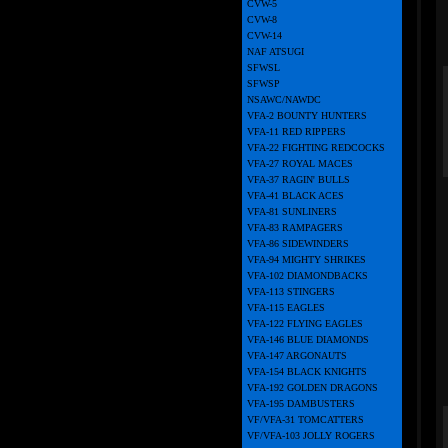
CVW-5
CVW-8
CVW-14
NAF ATSUGI
SFWSL
SFWSP
NSAWC/NAWDC
VFA-2 BOUNTY HUNTERS
VFA-11 RED RIPPERS
VFA-22 FIGHTING REDCOCKS
VFA-27 ROYAL MACES
VFA-37 RAGIN' BULLS
VFA-41 BLACK ACES
VFA-81 SUNLINERS
VFA-83 RAMPAGERS
VFA-86 SIDEWINDERS
VFA-94 MIGHTY SHRIKES
VFA-102 DIAMONDBACKS
VFA-113 STINGERS
VFA-115 EAGLES
VFA-122 FLYING EAGLES
VFA-146 BLUE DIAMONDS
VFA-147 ARGONAUTS
VFA-154 BLACK KNIGHTS
VFA-192 GOLDEN DRAGONS
VFA-195 DAMBUSTERS
VF/VFA-31 TOMCATTERS
VF/VFA-103 JOLLY ROGERS