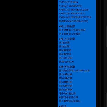
VMA-542 TIGERS
VMAQ-4 SEAHAWKS
VMFA-115 SILVER EAGLES
VMFA-232 RED DEVILS
VMFA-323 DEATH RATTLERS
HMM/VMM-265 DRAGONS
●陸上自衛隊
第１師団第１普通科連隊
第１師団第１偵察隊
●海上自衛隊
第3航空隊
第5航空隊
第51航空隊
第61航空隊
第111航空隊
DDH-184 かが
●航空自衛隊
第11飛行隊"BLUE IMPULSE"
第201飛行隊
第301飛行隊
第304飛行隊
第305飛行隊
第501飛行隊
電子飛行測定隊
総隊司令部飛行隊
第７航空団百里基地
●雑誌