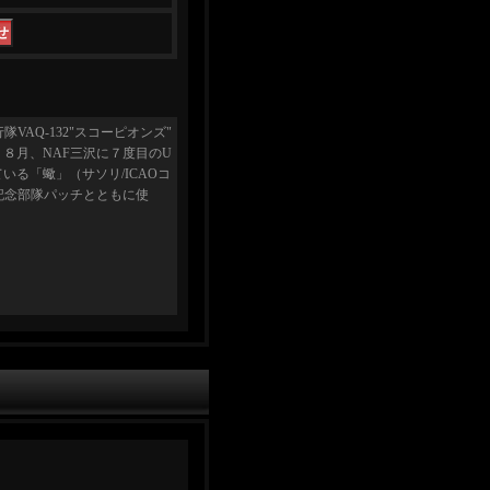
VAQ-132"スコーピオンズ"
て、８月、NAF三沢に７度目のU
る「蠍」（サソリ/ICAOコ
記念部隊パッチとともに使