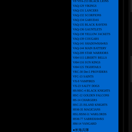
VF/VFA-213 BLACK LIONS
VAQ-129 VIKINGS
VAQ-131 LANCERS
VAQ-132 SCORPIONS
VAQ-134 GARUDAS
VAQ-135 BLACK RAVENS
VAQ-136 GAUNTLETS
VAQ-138 YELLOW JACKETS
VAQ-139 COUGARS
VAQ-141 SHADOWHAWKS
VAQ-144 MAIN BATTERY
VAQ-209 STAR WARRIORS
VAW-115 LIBERTY BELLS
VAW-116 SUN KINGS
VAW-125 TIGERTAILS
VRC-30 Det-5 PROVIDERS
VFC-13 SAINTS
VX-9 VAMPIRES
VX-23 SALTY DOGS
HS/HSC-4 BLACK KNIGHTS
HSC-12 GOLDEN FALCONS
HS-14 CHARGERS
HSC-25 ISLAND KNIGHTS
HSM-35 MAGICIANS
HSL/HSM-51 WARLORDS
HSM-77 SABREHAWKS
HM-14 VANGARD
●米海兵隊