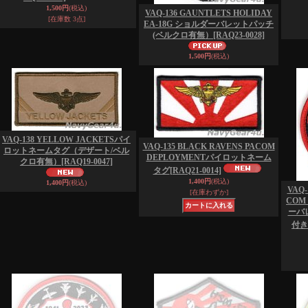
1,500円
(税込)
VAQ-136 GAUNTLETS HOLIDAY
[在庫数 3点]
EA-18G ショルダーバレットパッチ
(ベルクロ有無）
[RAQ23-0028]
1,500円
(税込)
VAQ-138 YELLOW JACKETSパイ
VAQ-135 BLACK RAVENS PACOM
ロットネームタグ（デザート/ベル
DEPLOYMENTパイロットネーム
クロ有無）
[RAQ19-0047]
タグ
[RAQ21-0014]
1,400円
(税込)
1,400円
(税込)
VAQ-
[在庫わずか]
COM
ーバレ
付き