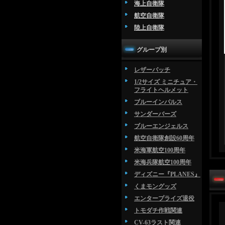
海上自衛隊
航空自衛隊
陸上自衛隊
グループ別
レザーパッチ
1/2サイズ ミニチュア・
フライトヘルメット
ブルーインパルス
サンダーバーズ
ブルーエンジェルス
航空自衛隊創設60周年
米海軍航空100周年
米海兵隊航空100周年
ディズニー『PLANES』
くまモングッズ
エンタープライズ退役
トモダチ作戦関連
CV-63ラスト関連