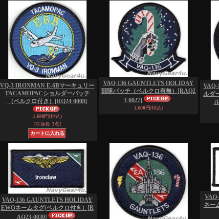
VAQ-136 GAUNTLETS HOLIDAY
VQ-3 IRONMAN E-6Bマーキュリー
VAQ-
部隊パッチ（ベルクロ有無）
[RAQ2
TACAMOPACショルダーパッチ
ルダー
3-0027]
（ベルクロ付き）
[RQ24-0008]
1,600円
(税込)
1,600円
(税込)
[在庫数 3点]
VAQ
VAQ-136 GAUNTLETS HOLIDAY
ネーム
EWOネームタグ(ベルクロ付き）
[R
AQ23-0030]