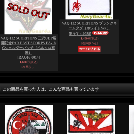
VAQ-132 SCORPIONS ブランクネ
ームタグ（ホワイトVer.）
[RAQ14-0038]
VAQ-132 SCORPIONS 三沢UDP展
1,400円
(税込)
開記念FAR EAST SCORPS EA-18
[在庫数 5点]
Gショルダーパッチ（ベルクロ有
無）
[RAQ16-0014]
1,600円
(税込)
[在庫なし]
この商品を買った人は、こんな商品も買っています