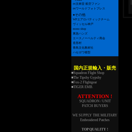
㈱文林堂 航空ファン
㈱ワールドフォトプレス
●その他
WPエアロバティックチーム
ヴィッセル神戸
mono shop
東急ハンズ
エースノーベルティ商会
造形村
青島文化教材社
ハセガワ模型
国内正規輸入・販売
■Squadron Flight Shop
■The Tipshy Gypshy
■Fox-2 Flightgear
■TIGER EMB.
ATTENTION !
SQUADRON / UNIT
PATCH BUYERS
WE SUPPLY THE MILITARY
Embroidered Patches
TOP QUALITY !