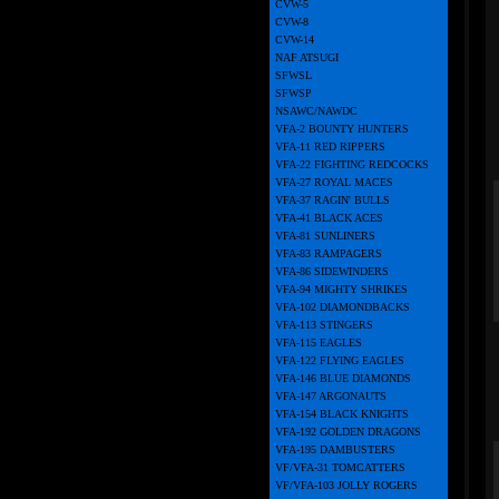
CVW-5
CVW-8
CVW-14
NAF ATSUGI
SFWSL
SFWSP
NSAWC/NAWDC
VFA-2 BOUNTY HUNTERS
VFA-11 RED RIPPERS
VFA-22 FIGHTING REDCOCKS
VFA-27 ROYAL MACES
VFA-37 RAGIN' BULLS
VFA-41 BLACK ACES
VFA-81 SUNLINERS
VFA-83 RAMPAGERS
VFA-86 SIDEWINDERS
VFA-94 MIGHTY SHRIKES
VFA-102 DIAMONDBACKS
VFA-113 STINGERS
VFA-115 EAGLES
VFA-122 FLYING EAGLES
VFA-146 BLUE DIAMONDS
VFA-147 ARGONAUTS
VFA-154 BLACK KNIGHTS
VFA-192 GOLDEN DRAGONS
VFA-195 DAMBUSTERS
VF/VFA-31 TOMCATTERS
VF/VFA-103 JOLLY ROGERS