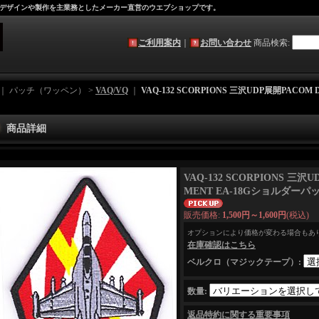
デザインや製作を主業務としたメーカー直営のウエブショップです。
ご利用案内
｜
お問い合わせ
商品検索
:
｜ パッチ（ワッペン） >
VAQ/VQ
｜
VAQ-132 SCORPIONS 三沢UDP展開PACOM
商品詳細
VAQ-132 SCORPIONS 三沢
MENT EA-18Gショルダーパ
販売価格
:
1,500円～1,600円
(税込)
オプションにより価格が変わる場合もあ
在庫確認はこちら
ベルクロ（マジックテープ）
:
数量
:
返品特約に関する重要事項