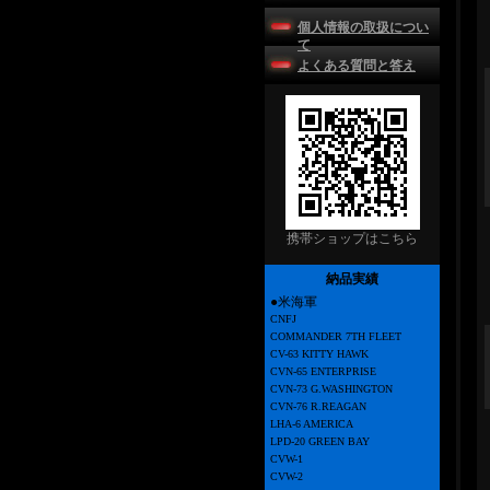
個人情報の取扱につい
て
よくある質問と答え
携帯ショップはこちら
納品実績
●米海軍
CNFJ
COMMANDER 7TH FLEET
CV-63 KITTY HAWK
CVN-65 ENTERPRISE
CVN-73 G.WASHINGTON
CVN-76 R.REAGAN
LHA-6 AMERICA
LPD-20 GREEN BAY
CVW-1
CVW-2