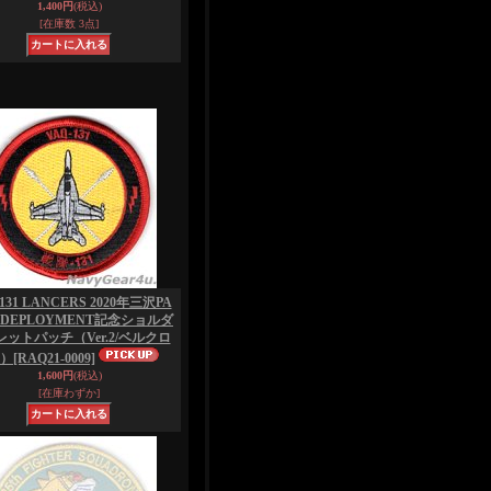
1,400円
(税込)
[在庫数 3点]
131 LANCERS 2020年三沢PA
 DEPLOYMENT記念ショルダ
ットパッチ（Ver.2/ベルクロ
）
[RAQ21-0009]
1,600円
(税込)
[在庫わずか]