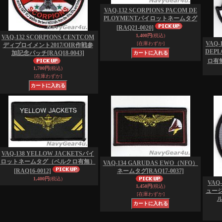
VAQ-132 SCORPIONS PACOM DE
PLOYMENTパイロットネームタグ
[RAQ21-0020]
1,400円
(税込)
VAQ-132 SCORPIONS CENTCOM
VAQ-
[在庫わずか]
ディプロイメント2017/OIR作戦参
DEP
加記念パッチ
[RAQ18-0043]
ロ有
1,700円
(税込)
[在庫わずか]
VAQ-138 YELLOW JACKETSパイ
ロットネームタグ（ベルクロ有無）
VAQ-134 GARUDAS EWO（NFO）
[RAQ16-0012]
ネームタグ
[RAQ17-0037]
1,400円
(税込)
VAQ
1,450円
(税込)
ュー
[在庫わずか]