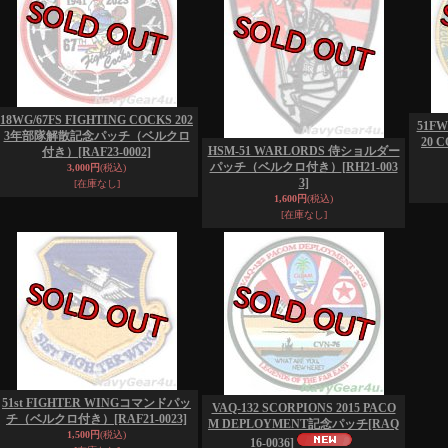
18WG/67FS FIGHTING COCKS 202
51FW
3年部隊解散記念パッチ（ベルクロ
20 
HSM-51 WARLORDS 侍ショルダー
付き）
[RAF23-0002]
パッチ（ベルクロ付き）
[RH21-003
3,000円
(税込)
3]
[在庫なし]
1,600円
(税込)
[在庫なし]
51st FIGHTER WINGコマンドパッ
VAQ-132 SCORPIONS 2015 PACO
チ（ベルクロ付き）
[RAF21-0023]
M DEPLOYMENT記念パッチ
[RAQ
1,500円
(税込)
16-0036]