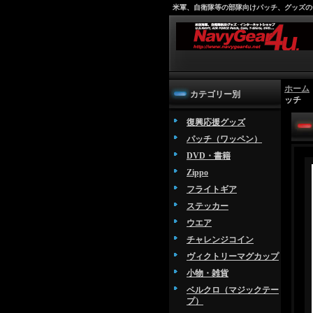
米軍、自衛隊等の部隊向けパッチ、グッズの
ホーム
カテゴリー別
ッチ
復興応援グッズ
パッチ（ワッペン）
DVD・書籍
Zippo
フライトギア
ステッカー
ウエア
チャレンジコイン
ヴィクトリーマグカップ
小物・雑貨
ベルクロ（マジックテー
プ）