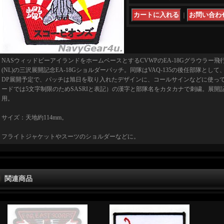
｜
NASウィッドビーアイランドをホームベースとするCVWPのEA-18Gグラウラー飛行隊
(NL)の三沢展開記念EA-18Gショルダーパッチ。同隊はVAQ-135の後任部隊とし
DP展開予定で、パッチは旭日を取り入れたデザインに、コールサインなどに使ってい
ードでは5文字制限のためSASRIと表記）の漢字と部隊名をカタカナで刺繍。展開
用。
サイズ：天地約114mm。
フライトジャケットやスーツのショルダーなどに。
関連商品