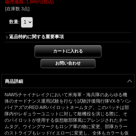
販売価格
:
1,600円
(税込)
[在庫数 3点]
数量
:
返品特約に関する重要事項
商品詳細
NAWSチャイナレイクにおいて米海軍・海兵隊のあらゆる機
体のオードナンス運用試験を行なう試験評価飛行隊VX-9 "バン
パイアズ"のRED AIRパイロットネームタグ。このパッチは部
隊内やレギュラーユニットに対して敵機役を演じる際に、そ
のパイロットが使用する仮想敵部隊風にアレンジされたネー
ムタグ。ウイングマークもロシア軍の物に変更、部隊カラー
のストライプもレッド/イエローに変更し、全体もカラーも仮