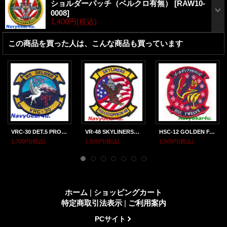
ショルダーパッチ（ベルクロ有無）
[
RAW10-
0008
]
1,400円
(税込)
この商品を買った人は、こんな商品も買っています
VRC-30 DET.5 PROVIDERS部隊パッチ（Ver.2/ベルクロ付き）
VR-48 SKYLINERS部隊パッチ
HSC-12 GOLDEN FALCONS部隊パッチ（FDNF 桜 Ver./ベルクロ有無）
1,700円
(税込)
1,500円
(税込)
1,500円
(税込)
ホーム
|
ショッピングカート
特定商取引法表示
|
ご利用案内
PCサイト