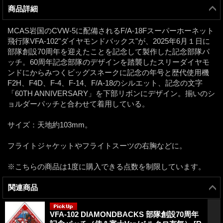
商品詳細
MCAS岩国のCVW-5に配備されるF/A-18Fスーパーホーネット
飛行隊VFA-102"ダイヤモンドバックス"が、2025年6月１日に
部隊創設70周年を迎えたことを記念して製作した記念部隊パ
ッチ。60周年記念部隊のデザインを踏襲したスリーダイヤモ
ンドにからみつくビッグスネークに記念の年号と歴代使用機
F2H、F4D、F-4、F-14、F/A-18のシルエット、記念の文字
「60TH ANNIVERSARY」を下部リボンにデザイン。揃いのシ
ョルダーパッチと合わせて着用している。
サイズ：天地約103mm。
フライトジャケットやフライトスーツの右胸などに。
※こちらの商品は1度に購入できる点数を制限しています。
関連商品
VFA-102 DIAMONDBACKS 部隊創設70周年