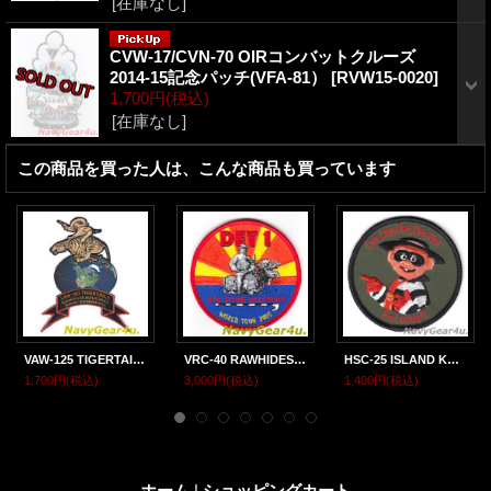
[在庫なし]
CVW-17/CVN-70 OIRコンバットクルーズ
2014-15記念パッチ(VFA-81）
[
RVW15-0020
]
1,700円
(税込)
[在庫なし]
この商品を買った人は、こんな商品も買っています
VAW-125 TIGERTAILS E-2D初実戦航海2015記念パッチ（ハイブリッド）
VRC-40 RAWHIDES DET-1 CVN-71ワールドクルーズ2015記念パッチ（デッドストック）
HSC-25 ISLAND KNIGHTS DET-6 "I’m Loving It"ショルダーバレットパッチ（ベルクロ有無）
1,700円
(税込)
3,000円
(税込)
1,400円
(税込)
ホーム
|
ショッピングカート