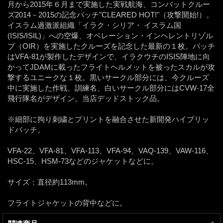
月から2015年６月まで実施した実戦航海、コンバットクルー
ズ2014－2015の記念パッチ"CLEARED HOT!"（攻撃開始!）。
イスラム過激派組織「イラク・シリア・ イスラム国
(ISIS/ISIL)」への空爆、オペレーション・インヘレントリゾル
ブ（OIR）を実施したクルーズを記念した最新の１枚。パッチ
はVFA-81が製作したデザインで、イラクウチのISIS陣地に向
かってJDAMに載ったフライトヘルメットを被ったスカルが攻
撃するユニークな１枚。黒いサークル部分には、今クルーズ
中に実施した作戦、訓練名、白いサークル部分にはCVW-17全
飛行隊名がデザイン。当店デッドストック品。
※細部に拘り刺繍とプリントを融合させた新開発ハイブリッ
ドパッチ。
VFA-22、VFA-81、VFA-113、VFA-94、VAQ-139、VAW-116、
HSC-15、HSM-73などのジャケットなどに。
サイズ：直径約113mm。
フライトジャケットの背中などに。