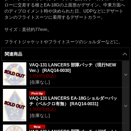
ローに交差する槍とEA-18Gの上面形がデザイン。中東方面へ
のディプロイメント時や決められた日、UDPなどにデザート
タンのフライトスーツに着用するデザートカラー。
サイズ：直径約77mm。
フライトジャケットやフライトスーツのショルダーなどに。
関連商品
VAQ-131 LANCERS 部隊パッチ（現行NEW
Ver.）
[
RAQ14-0030
]
1,550円
(税込)
[在庫なし]
VAQ-131 LANCERS EA-18Gショルダーパッ
チ（ベルクロ有無）
[
RAQ14-0031
]
1,500円
(税込)
[在庫なし]