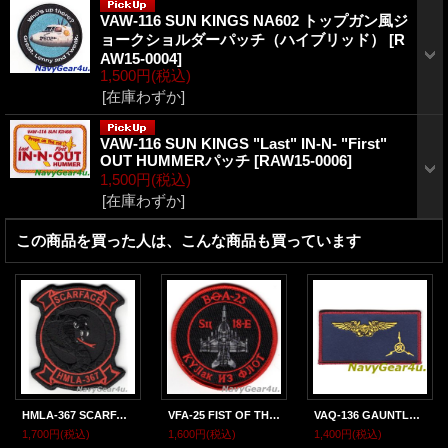
VAW-116 SUN KINGS NA602 トップガン風ジ
ョークショルダーパッチ（ハイブリッド）
[
R
AW15-0004
]
1,500円
(税込)
[在庫わずか]
VAW-116 SUN KINGS "Last" IN-N- "First"
OUT HUMMERパッチ
[
RAW15-0006
]
1,500円
(税込)
[在庫わずか]
この商品を買った人は、こんな商品も買っています
HMLA-367 SCARFACE ナイトオペレーション部隊パッチ（ベルクロ付き）
VFA-25 FIST OF THE FLEET Su18-E RED AIRショルダーバレットパッチ（ベルクロ有無）
VAQ-136 GAUNTLETS THROWBACK EWOネームタグ
1,700円
(税込)
1,600円
(税込)
1,400円
(税込)