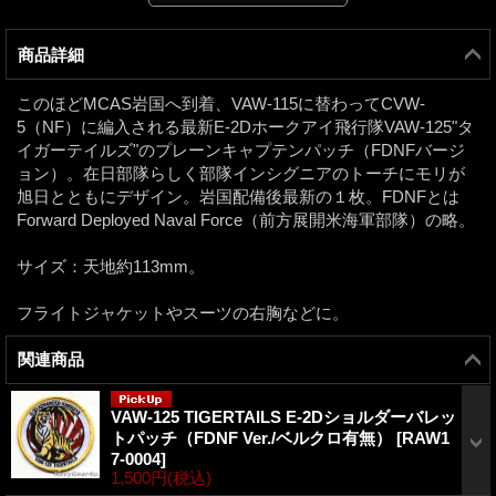
商品詳細
このほどMCAS岩国へ到着、VAW-115に替わってCVW-
5（NF）に編入される最新E-2Dホークアイ飛行隊VAW-125"タ
イガーテイルズ"のプレーンキャプテンパッチ（FDNFバージ
ョン）。在日部隊らしく部隊インシグニアのトーチにモリが
旭日とともにデザイン。岩国配備後最新の１枚。FDNFとは
Forward Deployed Naval Force（前方展開米海軍部隊）の略。
サイズ：天地約113mm。
フライトジャケットやスーツの右胸などに。
関連商品
VAW-125 TIGERTAILS E-2Dショルダーバレッ
トパッチ（FDNF Ver./ベルクロ有無）
[
RAW1
7-0004
]
1,500円
(税込)