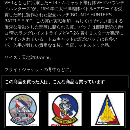
VF-1とともに活躍したF-14トムキャット飛行隊VF-2"バウンテ
ィハンターズ"が、1991年に太平洋艦隊バトルEアワードを受
賞した際に製作された記念パッチ"BOUNTY HUNTERS
BATTLE E 91"。この賞は実戦参加、もしくはそれに相応する
優秀な活動をした部隊に贈られる賞。パッチは部隊伝統の赤/
白/青のラングレイストライプとVF-2を表す２スターが楯形に
デザインされている。トムキャットの記念パッチは数多い
が、入手が難しい貴重な１枚。当店デッドストック品。
サイズ：天地約107mm。
フライトジャケットの背中などに。
この商品を買った人は、こんな商品も買っています