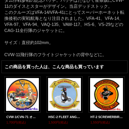
ダム作戦参戦の記念パッチ。パッチはたなびく星条旗にCVW-
11のダイスとスターがデザイン。当店デッドストック。
このクルーズはVFA-14/VFA-41にとってスーパーホーネット転
換後初の実戦航海となり注目されました。VFA-41、VFA-14、
VFA-97、VFA-94、VAQ-135、VAW-117、HS-6、VS-29などの
CAG-11全行隊のジャケットに。
サイズ：直径約102mm。
CVW-11飛行隊のフライトジャケットの背中などに。
この商品を買った人は、こんな商品も買っています
CVW-1/CVN-71 オペレーション・インヘレントリゾルブ 作戦クルーズ2015記念パッチ
HSC-2 FLEET ANGELS HOLIDAY部隊パッチ（Ver.2）
HT-2 SCREWERBIRDS部隊パッチ
1,700円
(税込)
1,500円
(税込)
1,550円
(税込)