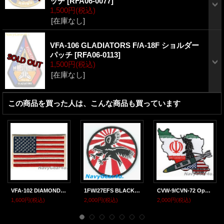
ッチ
[
RFA06-0077
]
1,500円
(税込)
[在庫なし]
VFA-106 GLADIATORS F/A-18F ショルダー
パッチ
[
RFA06-0113
]
1,500円
(税込)
[在庫なし]
この商品を買った人は、こんな商品も買っています
VFA-102 DIAMONDBACKS THROWBACK星条旗パッチ（ベルクロ有無）
1FW/27EFS BLACK FALCON 2012-13年嘉手納展開記念部隊パッチ（Ver.2/ベルクロ付き）
CVW-9/CVN-72 Operation Epic Fury作戦クルーズ2026記念パッチ
1,600円
(税込)
2,000円
(税込)
2,000円
(税込)