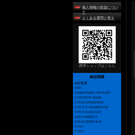
個人情報の取扱につい
て
よくある質問と答え
携帯ショップはこちら
納品実績
●米海軍
CNFJ
COMMANDER 7TH FLEET
CV-63 KITTY HAWK
CVN-65 ENTERPRISE
CVN-73 G.WASHINGTON
CVN-76 R.REAGAN
LHA-6 AMERICA
LPD-20 GREEN BAY
CVW-1
CVW-2