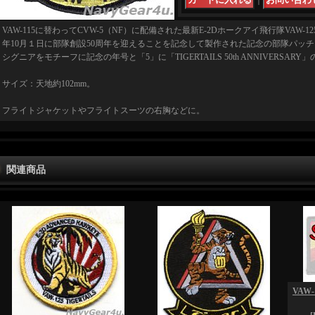
｜
VAW-115に替わってCVW-5（NF）に配備された最新E-2Dホークアイ飛行隊VAW-12
年10月１日に部隊創設50周年を迎えることを記念して製作された記念の部隊パッ
シグニアをモチーフに記念の年号と「5」に「TIGERTAILS 50th ANNIVERSAR
サイズ：天地約102mm。
フライトジャケットやフライトスーツの右胸などに。
関連商品
VAW-