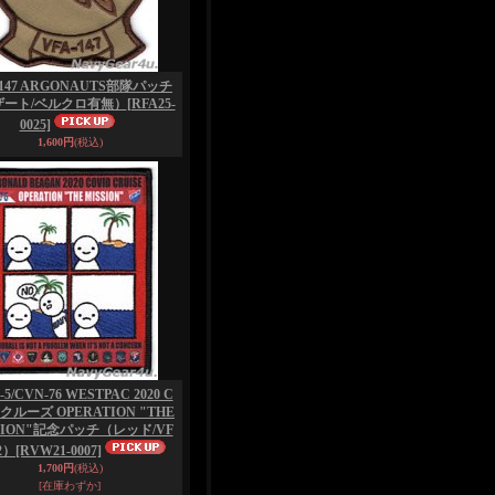
-147 ARGONAUTS部隊パッチ
ザート/ベルクロ有無）
[RFA25-
0025]
1,600円
(税込)
5/CVN-76 WESTPAC 2020 C
Dクルーズ OPERATION "THE
SION"記念パッチ（レッド/VF
2）
[RVW21-0007]
1,700円
(税込)
[在庫わずか]