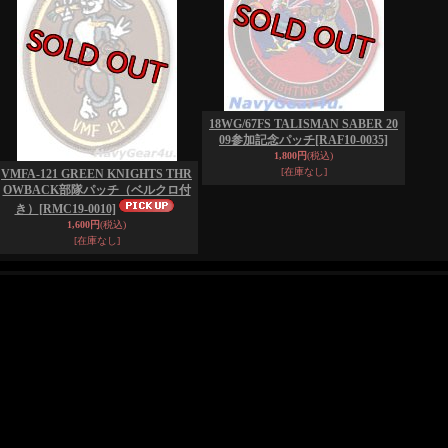
18WG/67FS TALISMAN SABER 20
09参加記念パッチ
[RAF10-0035]
1,800円
(税込)
[在庫なし]
VMFA-121 GREEN KNIGHTS THR
OWBACK部隊パッチ（ベルクロ付
き）
[RMC19-0010]
1,600円
(税込)
[在庫なし]