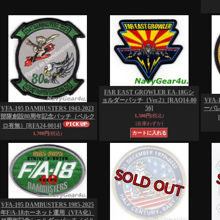
FAR EAST GROWLER EA-18Gシ
ョルダーパッチ（Ver.2）
[RAQ14-00
VFA-
56]
ーバ
VFA-195 DAMBUSTERS 1943-2023
部隊創設80周年記念パッチ（ベルク
1,500円
(税込)
[在庫わずか]
ロ有無）
[RFA24-0014]
1,700円
(税込)
VFA-195 DAMBUSTERS 1985-2025
年F/A-18ホーネット運用（VFA化）