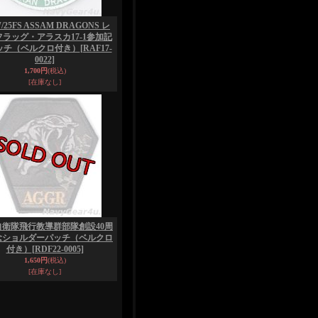
W/25FS ASSAM DRAGONS レ
ラッグ・アラスカ17-1参加記
ッチ（ベルクロ付き）
[RAF17-
0022]
1,700円
(税込)
[在庫なし]
自衛隊飛行教導群部隊創設40周
念ショルダーパッチ（ベルクロ
付き）
[RDF22-0005]
1,650円
(税込)
[在庫なし]