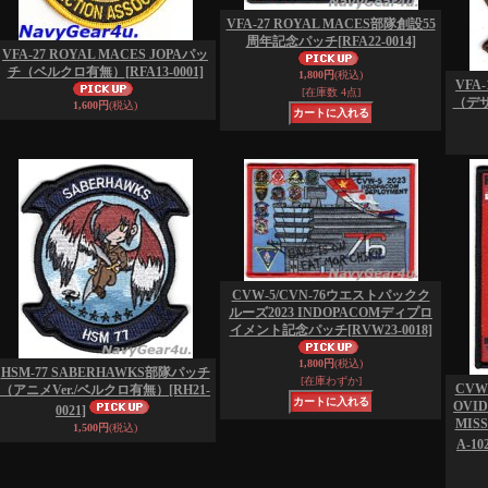
VFA-27 ROYAL MACES部隊創設55
周年記念パッチ
[RFA22-0014]
VFA-27 ROYAL MACES JOPAパッ
チ（ベルクロ有無）
[RFA13-0001]
1,800円
(税込)
VFA
[在庫数 4点]
（デ
1,600円
(税込)
CVW-5/CVN-76ウエストパックク
ルーズ2023 INDOPACOMディプロ
イメント記念パッチ
[RVW23-0018]
1,800円
(税込)
HSM-77 SABERHAWKS部隊パッチ
[在庫わずか]
CVW-
（アニメVer./ベルクロ有無）
[RH21-
OVI
0021]
MIS
1,500円
(税込)
A-10