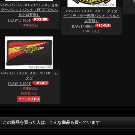
[
VAW-125 TIGERTAILS E-2Dショル
ダーバレットパッチ（FDNF Ver./ベ
VAW-125 TIGERTAILS "タイガ
ルクロ有無）
ー"フライデー部隊パッチ（ベルク
[RAW17-0004]
ロ有無）
1,500円
(税込)
[RAW17-0005]
1,500円
(税込)
VAW-125 TIGERTAILS NFOネーム
タグ
[RAW18-0004]
1,450円
(税込)
[在庫数 4点]
この商品を買った人は、こんな商品も買っています