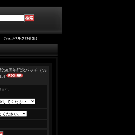
チ（Ver.1/ベルクロ有無）
部隊創設50周年記念パッチ（Ve
13
]
ります。