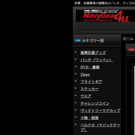
米軍、自衛隊等の部隊向けパッチ、グッズの
ホーム
カテゴリー別
復興応援グッズ
パッチ（ワッペン）
DVD・書籍
Zippo
フライトギア
ステッカー
ウエア
チャレンジコイン
ヴィクトリーマグカップ
小物・雑貨
ベルクロ（マジックテー
プ）