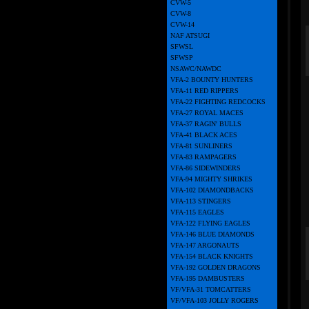
CVW-5
CVW-8
CVW-14
NAF ATSUGI
SFWSL
SFWSP
NSAWC/NAWDC
VFA-2 BOUNTY HUNTERS
VFA-11 RED RIPPERS
VFA-22 FIGHTING REDCOCKS
VFA-27 ROYAL MACES
VFA-37 RAGIN' BULLS
VFA-41 BLACK ACES
VFA-81 SUNLINERS
VFA-83 RAMPAGERS
VFA-86 SIDEWINDERS
VFA-94 MIGHTY SHRIKES
VFA-102 DIAMONDBACKS
VFA-113 STINGERS
VFA-115 EAGLES
VFA-122 FLYING EAGLES
VFA-146 BLUE DIAMONDS
VFA-147 ARGONAUTS
VFA-154 BLACK KNIGHTS
VFA-192 GOLDEN DRAGONS
VFA-195 DAMBUSTERS
VF/VFA-31 TOMCATTERS
VF/VFA-103 JOLLY ROGERS