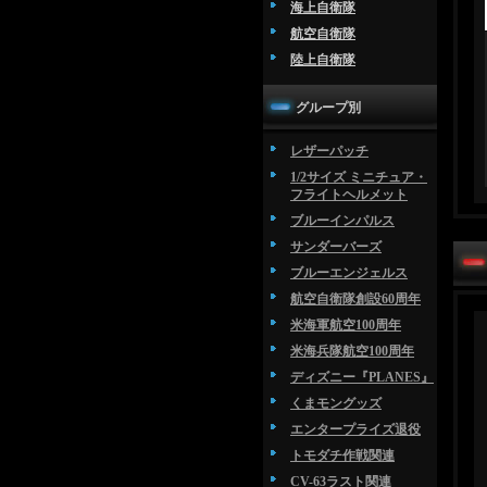
海上自衛隊
航空自衛隊
陸上自衛隊
グループ別
レザーパッチ
1/2サイズ ミニチュア・
フライトヘルメット
ブルーインパルス
サンダーバーズ
ブルーエンジェルス
航空自衛隊創設60周年
米海軍航空100周年
米海兵隊航空100周年
ディズニー『PLANES』
くまモングッズ
エンタープライズ退役
トモダチ作戦関連
CV-63ラスト関連