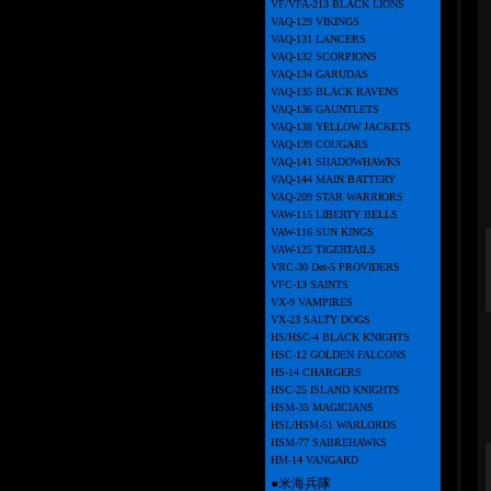
VF/VFA-213 BLACK LIONS
VAQ-129 VIKINGS
VAQ-131 LANCERS
VAQ-132 SCORPIONS
VAQ-134 GARUDAS
VAQ-135 BLACK RAVENS
VAQ-136 GAUNTLETS
VAQ-138 YELLOW JACKETS
VAQ-139 COUGARS
VAQ-141 SHADOWHAWKS
VAQ-144 MAIN BATTERY
VAQ-209 STAR WARRIORS
VAW-115 LIBERTY BELLS
VAW-116 SUN KINGS
VAW-125 TIGERTAILS
VRC-30 Det-5 PROVIDERS
VFC-13 SAINTS
VX-9 VAMPIRES
VX-23 SALTY DOGS
HS/HSC-4 BLACK KNIGHTS
HSC-12 GOLDEN FALCONS
HS-14 CHARGERS
HSC-25 ISLAND KNIGHTS
HSM-35 MAGICIANS
HSL/HSM-51 WARLORDS
HSM-77 SABREHAWKS
HM-14 VANGARD
●米海兵隊