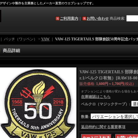
デザインや製作を主業務としたメーカー直営のウエブショップです。
ご利用案内
｜
お問い合わせ
商品検索
:
｜ パッチ（ワッペン） >
VAW
｜
VAW-125 TIGERTAILS 部隊創設50周年記念パッ
商品詳細
VAW-125 TIGERTAILS 
r.1/ベルクロ有無）
[
RAW18-00
販売価格
:
1,600円～1,700円
(税込)
オプションにより価格が変わる場合もあ
在庫確認はこちら
ベルクロ（マジックテープ）
:
数量
:
返品特約に関する重要事項