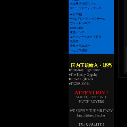
㈱文林堂 航空ファン
㈱ワールドフォトプレス
●その他
WPエアロバティックチーム
ヴィッセル神戸
mono shop
東急ハンズ
エースノーベルティ商会
造形村
青島文化教材社
ハセガワ模型
国内正規輸入・販売
■Squadron Flight Shop
■The Tipshy Gypshy
■Fox-2 Flightgear
■TIGER EMB.
ATTENTION !
SQUADRON / UNIT
PATCH BUYERS
WE SUPPLY THE MILITARY
Embroidered Patches
TOP QUALITY !