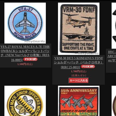
VFA-27 ROYAL MACES A-7E THR
OWBACKショルダーバレットパッ
HSC-
チ（NEW Ver/ベルクロ有無）
[RFA
ARC
VRM-30 DET-5 KOMAINUS FDNF
16-0085]
er.
ショルダーパッチ（ベルクロ付き）
1,500円
(税込)
[RRC25-0011]
1,700円
(税込)
[在庫わずか]