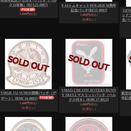
40周年記念ショルダーパッチ（ベル
クロ有無）
[RFA25-0007]
F-14トムキャット1970-2020 50周年
記念パッチ
[RF21-0002]
51F
1,600円
(税込)
1,800円
(税込)
ッドフ
[在庫なし]
念パ
VMAQ-2 DEATH JESTERS BUNN
VMGR-152 SUMOS部隊パッチ（デ
航空
Y SKULLマスコットパッチ（ベル
年記
ザート）
[RMC16-0001]
クロ付き）
[RMC17-0022]
1,600円
(税込)
1,600円
(税込)
[在庫なし]
[在庫なし]