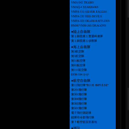
VMA-542 TIGERS
VMAQ-4 SEAHAWKS
VMFA-115 SILVER EAGLES
VMFA-232 RED DEVILS
VMFA-323 DEATH RATTLERS
HMM/VMM-265 DRAGONS
●陸上自衛隊
第１師団第１普通科連隊
第１師団第１偵察隊
●海上自衛隊
第3航空隊
第5航空隊
第51航空隊
第61航空隊
第111航空隊
DDH-184 かが
●航空自衛隊
第11飛行隊"BLUE IMPULSE"
第201飛行隊
第301飛行隊
第304飛行隊
第305飛行隊
第501飛行隊
電子飛行測定隊
総隊司令部飛行隊
第７航空団百里基地
●雑誌