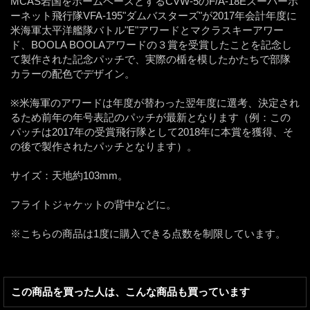
MCAS岩国をホームベースとするCVW-5のF/A-18Eスーパーホ
ーネット飛行隊VFA-195"ダムバスターズ"が2017年会計年度に
米海軍太平洋艦隊バトル"E"アワードとマクラスキーアワー
ド、BOOLA BOOLAアワードの３賞を受賞したことを記念し
て製作された記念パッチで、実際の楯を模したかたちで部隊
カラーの配色でデザイン。
※米海軍のアワードは年度が替わった翌年度に選考、決定され
るため前年の年号表記のパッチが最新となります（例：この
パッチは2017年の受賞飛行隊として2018年に本賞を獲得、そ
の後で製作されたパッチとなります）。
サイズ：天地約103mm。
フライトジャケットの背中などに。
※こちらの商品は1度に購入できる点数を制限しています。
この商品を買った人は、こんな商品も買っています