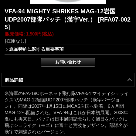
VFA-94 MIGHTY SHRIKES MAG-12岩国
UDP2007部隊パッチ（漢字Ver.）
[RFA07-002
5]
販売価格
:
1,500円
(税込)
[在庫なし]
返品特約に関する重要事項
商品詳細
米海軍のF/A-18Cホーネット飛行隊VFA-94"マイティシュライ
クス"のMAG-12岩国UDP2007部隊パッチ（漢字バージョ
ン）。同隊は2007年1月15日にMCAS岩国へ到着、6ヵ月間
MAG-12へ配備された。VFA-94はこれが日本初展開。2008年
夏にも再来日。パッチは日本展開記念らしく旭日をバックに
飛ぶシュライク（モズ）に富士と荒波をデザイン。部隊名が
漢字で刺繍されたバージョン。