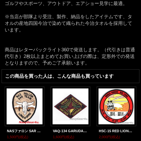
ゴルフやスポーツ、アウトドア、エアショー見学に最適。
※当店が部隊より受注、製作、納品をしたアイテムです、タ
オルの産地四国今治で染めて織られた今治タオルを採用して
います。
商品はレターパックライト360で発送します。（代引きは普通
代引き）2枚以上まとめてお買い上げの際は、定形外での発送
となりますので、予めご了承願います。
この商品を買った人は、こんな商品も買っています
NASファロン SAR TEAM "LONG HORNS"部隊パッチ（デザート）
VAQ-134 GARUDAS日当１万ドルジョークパッチ
HSC-15 RED LIONS 2017年部隊解散記念パッチ（PVCラバーパッチ/ベルクロ付き）
1,500円
(税込)
1,600円
(税込)
2,000円
(税込)