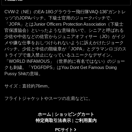
CVW-2（NE）のEA-18Gグラウラー飛行隊VAQ-136"ガントレ
ッツ"のJOPAパッチ。下級士官用のジョークパッチで、
「JOPA」とはJunior Officers Protection Association（下級士
官保護協会）といったような意味合いで、シニアと呼ばれる
少佐や中佐などの佐官からジュニアオフィサー（JO）がイジ
メや嫌な仕事をおしつけられないように訴えかけたジョーク
パッチ。少佐と中佐の階級章が「JOPA」とグラマンロゴのス
トライプで進入禁止になっているユニークなデザイン。
「WORLD INFAMOUS」（世界的に有名ではない）のジョー
クも刺繍。「YDGFDPS」はYou Dont Get Famous Doing
Pussy Shitの意味。
サイズ：直径約76mm。
フライトジャケットやスーツの左肩などに。
ホーム
|
ショッピングカート
特定商取引法表示
|
ご利用案内
PCサイト