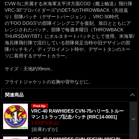
CVW-5に所属する米海軍太平洋方面COD（艦上輸送）飛行隊
VRC-30"プロバイダーズ"のDET-5のTHROWBACK（先祖返
り）部隊パッチ（デザートバージョン）。VRC-50時代
の"FOO DOGS"の部隊インシグニアを復刻、旭日とともにア
レンジされたパッチ。部隊で毎週木曜日（THROWBACK
THURSDAY/TBT）にオルタネートパッチとして使用。米海軍/
海兵隊飛行隊で流行している部隊発足当時や旧デザインの部
隊パッチモノ。ディプロイメント時や、デザートタンのスー
ツに着用するデザートカラー。
サイズ：天地約99mm。
フライトジャケットの右胸や背中などに。
関連商品
VRC-40 RAWHIDES CVN-75ハリーS.トルー
マン 1トラップ記念パッチ
[
RRC14-0001
]
1,600円
(税込)
[在庫わずか]