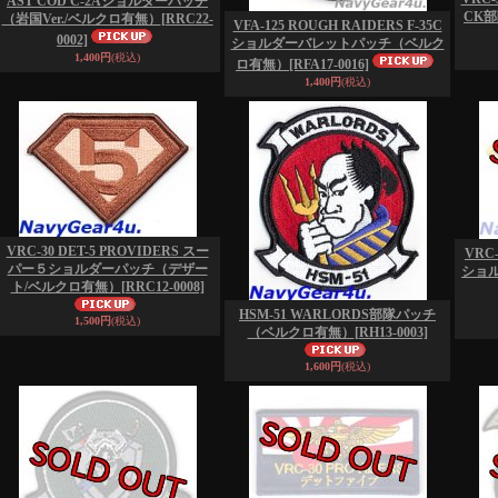
AST COD C-2Aショルダーパッチ
CK
（岩国Ver./ベルクロ有無）
[RRC22-
VFA-125 ROUGH RAIDERS F-35C
0002]
ショルダーバレットパッチ（ベルク
1,400円
(税込)
ロ有無）
[RFA17-0016]
1,400円
(税込)
VRC-30 DET-5 PROVIDERS スー
VRC-
パー５ショルダーパッチ（デザー
ショ
ト/ベルクロ有無）
[RRC12-0008]
HSM-51 WARLORDS部隊パッチ
1,500円
(税込)
（ベルクロ有無）
[RH13-0003]
1,600円
(税込)