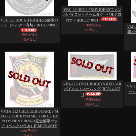
VRC-30 DET.5 PROVIDERSファン
用パイロットネームタグ（ベルクロ
VFA-125 ROUGH RAIDERS部隊パ
付き）
[RRC17-0001]
ッチ（ベルクロ有無）
[RFA17-0015]
1,500円
(税込)
VMF
[在庫なし]
隊パ
1,500円
(税込)
[在庫なし]
VFA-27 ROYAL BOGEYS RED AIR
VX-
パイロットネームタグ
[RFA14-007
ーム
1]
1,450円
(税込)
[在庫なし]
VMFA-312 CHECKER BOARDS M
AG-12 UDP DYNAMIC FORCE EM
PLOYMENT 2020-21記念部隊パッ
チ（ベルクロ付き）
[RMC21-0013]
1,600円
(税込)
[在庫なし]