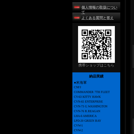
個人情報の取扱につい
て
よくある質問と答え
携帯ショップはこちら
納品実績
●米海軍
CNFJ
COMMANDER 7TH FLEET
CV-63 KITTY HAWK
CVN-65 ENTERPRISE
CVN-73 G.WASHINGTON
CVN-76 R.REAGAN
LHA-6 AMERICA
LPD-20 GREEN BAY
CVW-1
CVW-2