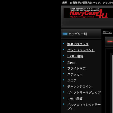
米軍、自衛隊等の部隊向けパッチ、グッズの
ホーム
カテゴリー別
復興応援グッズ
パッチ（ワッペン）
DVD・書籍
Zippo
フライトギア
ステッカー
ウエア
チャレンジコイン
ヴィクトリーマグカップ
小物・雑貨
ベルクロ（マジックテー
プ）