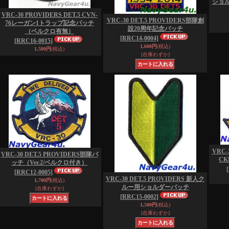
ショ
VRC-30 PROVIDERS DET.5 CVN-
VRC-30 DET.5 PROVIDERS部隊創
76レーガン1トラップ記念パッチ
設20周年記念パッチ
（ベルクロ有無）
[RRC14-0004]
[RRC16-0015]
1,600円
(税込)
1,500円
(税込)
[在庫わずか]
VRC-
VRC-30 DET.5 PROVIDERS部隊パ
C
ッチ（Ver.2/ベルクロ付き）
[RRC12-0005]
VRC-30 DET.5 PROVIDERS 新人ク
1,700円
(税込)
ルー用ショルダーパッチ
[在庫わずか]
[RRC15-0002]
1,500円
(税込)
[在庫わずか]