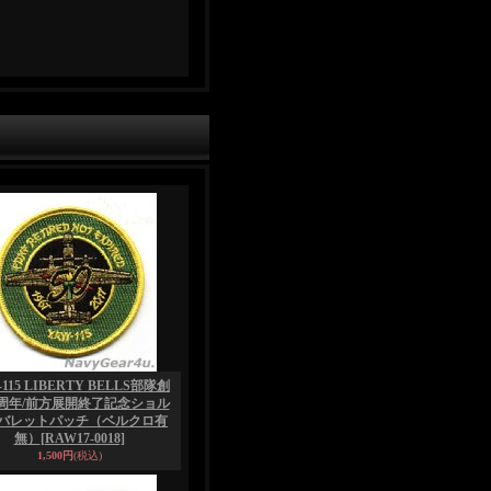
-115 LIBERTY BELLS部隊創
0周年/前方展開終了記念ショル
バレットパッチ（ベルクロ有
無）
[RAW17-0018]
1,500円
(税込)