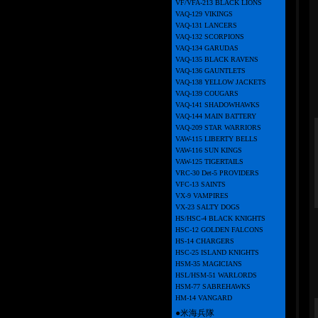
VF/VFA-213 BLACK LIONS
VAQ-129 VIKINGS
VAQ-131 LANCERS
VAQ-132 SCORPIONS
VAQ-134 GARUDAS
VAQ-135 BLACK RAVENS
VAQ-136 GAUNTLETS
VAQ-138 YELLOW JACKETS
VAQ-139 COUGARS
VAQ-141 SHADOWHAWKS
VAQ-144 MAIN BATTERY
VAQ-209 STAR WARRIORS
VAW-115 LIBERTY BELLS
VAW-116 SUN KINGS
VAW-125 TIGERTAILS
VRC-30 Det-5 PROVIDERS
VFC-13 SAINTS
VX-9 VAMPIRES
VX-23 SALTY DOGS
HS/HSC-4 BLACK KNIGHTS
HSC-12 GOLDEN FALCONS
HS-14 CHARGERS
HSC-25 ISLAND KNIGHTS
HSM-35 MAGICIANS
HSL/HSM-51 WARLORDS
HSM-77 SABREHAWKS
HM-14 VANGARD
●米海兵隊