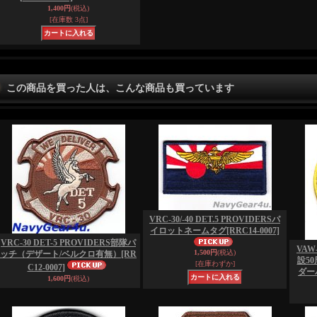
1,400円
(税込)
[在庫数 3点]
この商品を買った人は、こんな商品も買っています
VRC-30/-40 DET.5 PROVIDERSパ
イロットネームタグ
[RRC14-0007]
VRC-30 DET-5 PROVIDERS部隊パ
VAW
1,500円
(税込)
ッチ（デザート/ベルクロ有無）
[RR
設5
[在庫わずか]
C12-0007]
ダー
1,600円
(税込)