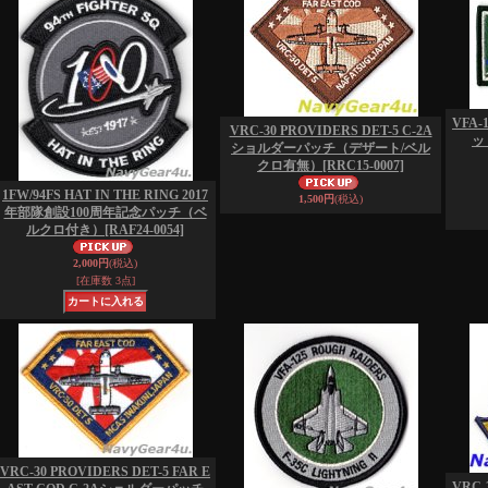
VFA-
VRC-30 PROVIDERS DET-5 C-2A
ッ
ショルダーパッチ（デザート/ベル
クロ有無）
[RRC15-0007]
1FW/94FS HAT IN THE RING 2017
1,500円
(税込)
年部隊創設100周年記念パッチ（ベ
ルクロ付き）
[RAF24-0054]
2,000円
(税込)
[在庫数 3点]
VRC-30 PROVIDERS DET-5 FAR E
VRC-