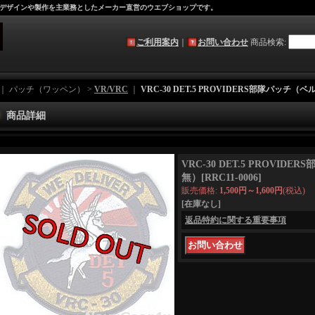
デザインや製作を主業務としたメーカー直営のウエブショップです。
ご利用案内
｜
お問い合わせ
商品検索
:
｜ パッチ（ワッペン） >
VR/VRC
｜
VRC-30 DET.5 PROVIDERS部隊パッチ（
商品詳細
VRC-30 DET.5 PROVI
無）
[
RRC11-0006
]
販売価格
:
1,500円～1,600円
(税込)
[在庫なし]
返品特約に関する重要事項