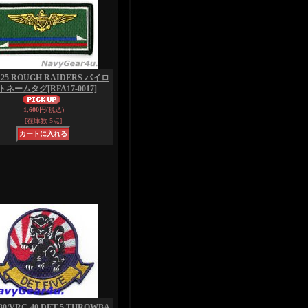
125 ROUGH RAIDERS パイロ
トネームタグ
[RFA17-0017]
1,600円
(税込)
[在庫数 5点]
30/VRC-40 DET-5 THROWBA