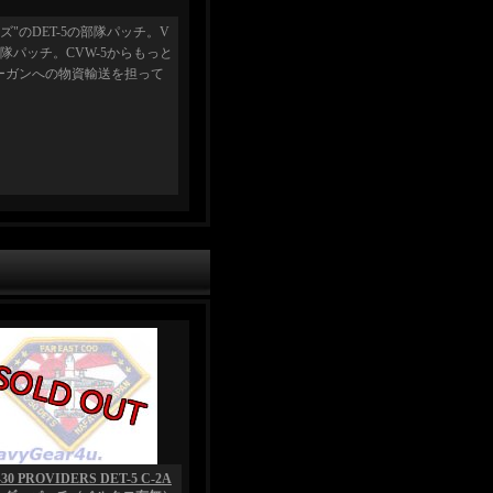
ズ"のDET-5の部隊パッチ。V
隊パッチ。CVW-5からもっと
ーガンへの物資輸送を担って
30 PROVIDERS DET-5 C-2A