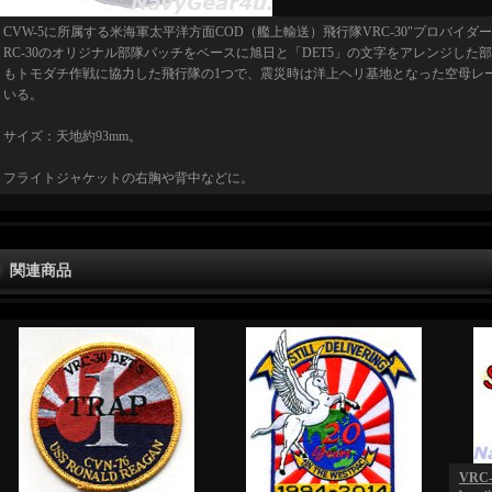
CVW-5に所属する米海軍太平洋方面COD（艦上輸送）飛行隊VRC-30"プロバイダー
RC-30のオリジナル部隊パッチをベースに旭日と「DET5」の文字をアレンジした部
もトモダチ作戦に協力した飛行隊の1つで、震災時は洋上ヘリ基地となった空母レ
いる。
サイズ：天地約93mm。
フライトジャケットの右胸や背中などに。
関連商品
VRC-