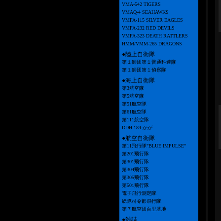
VMA-542 TIGERS
VMAQ-4 SEAHAWKS
VMFA-115 SILVER EAGLES
VMFA-232 RED DEVILS
VMFA-323 DEATH RATTLERS
HMM/VMM-265 DRAGONS
●陸上自衛隊
第１師団第１普通科連隊
第１師団第１偵察隊
●海上自衛隊
第3航空隊
第5航空隊
第51航空隊
第61航空隊
第111航空隊
DDH-184 かが
●航空自衛隊
第11飛行隊"BLUE IMPULSE"
第201飛行隊
第301飛行隊
第304飛行隊
第305飛行隊
第501飛行隊
電子飛行測定隊
総隊司令部飛行隊
第７航空団百里基地
●雑誌