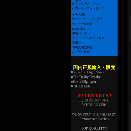
㈱文林堂 航空ファン
㈱ワールドフォトプレス
●その他
WPエアロバティックチーム
ヴィッセル神戸
mono shop
東急ハンズ
エースノーベルティ商会
造形村
青島文化教材社
ハセガワ模型
国内正規輸入・販売
■Squadron Flight Shop
■The Tipshy Gypshy
■Fox-2 Flightgear
■TIGER EMB.
ATTENTION !
SQUADRON / UNIT
PATCH BUYERS
WE SUPPLY THE MILITARY
Embroidered Patches
TOP QUALITY !