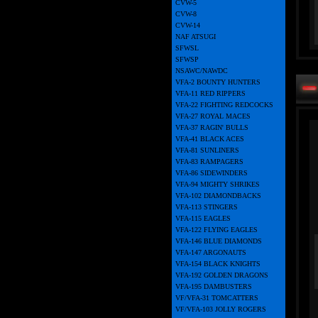
CVW-5
CVW-8
CVW-14
NAF ATSUGI
SFWSL
SFWSP
NSAWC/NAWDC
VFA-2 BOUNTY HUNTERS
VFA-11 RED RIPPERS
VFA-22 FIGHTING REDCOCKS
VFA-27 ROYAL MACES
VFA-37 RAGIN' BULLS
VFA-41 BLACK ACES
VFA-81 SUNLINERS
VFA-83 RAMPAGERS
VFA-86 SIDEWINDERS
VFA-94 MIGHTY SHRIKES
VFA-102 DIAMONDBACKS
VFA-113 STINGERS
VFA-115 EAGLES
VFA-122 FLYING EAGLES
VFA-146 BLUE DIAMONDS
VFA-147 ARGONAUTS
VFA-154 BLACK KNIGHTS
VFA-192 GOLDEN DRAGONS
VFA-195 DAMBUSTERS
VF/VFA-31 TOMCATTERS
VF/VFA-103 JOLLY ROGERS