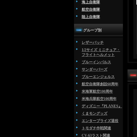
海上自衛隊
航空自衛隊
陸上自衛隊
グループ別
レザーパッチ
1/2サイズ ミニチュア・
フライトヘルメット
ブルーインパルス
サンダーバーズ
ブルーエンジェルス
航空自衛隊創設60周年
米海軍航空100周年
米海兵隊航空100周年
ディズニー『PLANES』
くまモングッズ
エンタープライズ退役
トモダチ作戦関連
CV-63ラスト関連