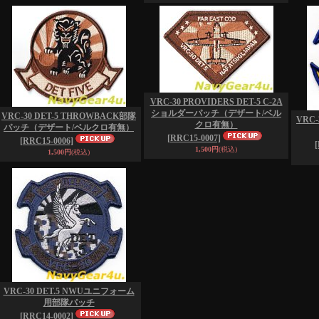
VRC-30 PROVIDERS DET-5 C-2A
ショルダーパッチ（デザート/ベル
VRC-30 DET-5 THROWBACK部隊
VRC-
クロ有無）
パッチ（デザート/ベルクロ有無）
[RRC15-0007]
[RRC15-0006]
1,500円
(税込)
1,500円
(税込)
VRC-30 DET.5 NWUユニフォーム
用部隊パッチ
[RRC14-0002]