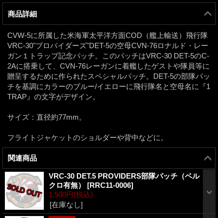
商品詳細
CVW-5に所属した米海軍太平洋方面COD（艦上輸送）飛行隊
VRC-30"プロバイダーズ"DET-5の空母CVN-76ロナルド・レー
ガン１トラップ記念パッチ。このパッチはVRC-30 DET-5のC-
2Aに搭乗して、CVN-76レーガンに着艦したゲストや隊員等に
贈呈するために作られたスペシャルパッチ。DET-5の部隊パッ
チを基調にカラーのブルー/イエローに飛行隊名と空母名に『1
TRAP』の文字がデザイン。
サイズ：直径約77mm。
フライトジャケットのショルダーや背中などに。
関連商品
VRC-30 DET.5 PROVIDERS部隊パッチ（ベル
クロ有無）
[
RRC11-0006
]
1,500円
(税込)
[在庫なし]