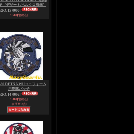
30 DET-5 THROWBACK部隊
チ（デザート/ベルクロ有無）
[RRC15-0006]
1,500円
(税込)
-30 DET.5 NWUユニフォーム
用部隊パッチ
[RRC14-0002]
1,400円
(税込)
[在庫数 3点]