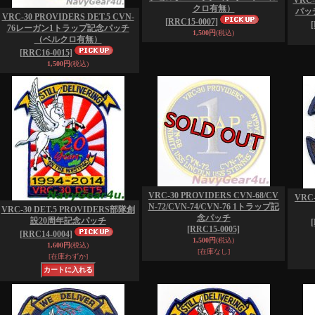
VRC-
クロ有無）
パッ
VRC-30 PROVIDERS DET.5 CVN-
[RRC15-0007]
76レーガン1トラップ記念パッチ
1,500円
(税込)
（ベルクロ有無）
[RRC16-0015]
1,500円
(税込)
VRC-30 PROVIDERS CVN-68/CV
VRC
N-72/CVN-74/CVN-76 1トラップ記
VRC-30 DET.5 PROVIDERS部隊創
念パッチ
設20周年記念パッチ
[RRC15-0005]
[RRC14-0004]
1,500円
(税込)
1,600円
(税込)
[在庫なし]
[在庫わずか]