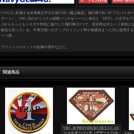
｜
CVW-5に所属する米海軍太平洋方面COD（艦上輸送）飛行隊VRC-30"プロバイダー
ザート）。VRC-30のオリジナル部隊パッチをベースに旭日と「DET5」の文字を
-5からもっともトモダチ作戦に協力した飛行隊の1つで、震災時は洋上ヘリ基地と
輸送を担っている。中東方面へのディプロイメント時や毎週決まった日に使用する
ーツ用。
フライトジャケットの右胸や背中などに。
関連商品
VRC-30 PROVIDERS DET-5 C-2A
ショルダーパッチ（デザート/ベル