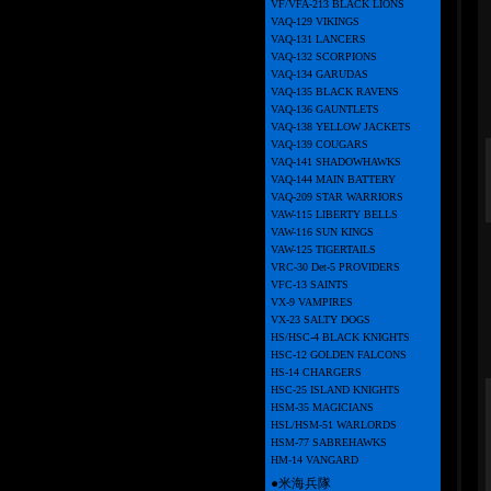
VF/VFA-213 BLACK LIONS
VAQ-129 VIKINGS
VAQ-131 LANCERS
VAQ-132 SCORPIONS
VAQ-134 GARUDAS
VAQ-135 BLACK RAVENS
VAQ-136 GAUNTLETS
VAQ-138 YELLOW JACKETS
VAQ-139 COUGARS
VAQ-141 SHADOWHAWKS
VAQ-144 MAIN BATTERY
VAQ-209 STAR WARRIORS
VAW-115 LIBERTY BELLS
VAW-116 SUN KINGS
VAW-125 TIGERTAILS
VRC-30 Det-5 PROVIDERS
VFC-13 SAINTS
VX-9 VAMPIRES
VX-23 SALTY DOGS
HS/HSC-4 BLACK KNIGHTS
HSC-12 GOLDEN FALCONS
HS-14 CHARGERS
HSC-25 ISLAND KNIGHTS
HSM-35 MAGICIANS
HSL/HSM-51 WARLORDS
HSM-77 SABREHAWKS
HM-14 VANGARD
●米海兵隊