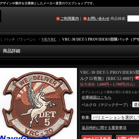
デザインや製作を主業務としたメーカー直営のウエブショップです。
ご利用案内
｜
お問い合わせ
商品検索
:
｜ パッチ（ワッペン） >
VR/VRC
｜
VRC-30 DET-5 PROVIDERS部隊パッチ
商品詳細
VRC-30 DET-5 PROVID
ルクロ有無）
[
RRC12-0007
]
販売価格
:
1,600円～1,700円
(税込)
オプションにより価格が変わる場合もあ
在庫確認はこちら
ベルクロ（マジックテープ）
:
数量
:
返品特約に関する重要事項