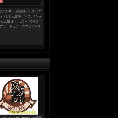
ズ"のDET-5の部隊パッチ（デ
アレンジした部隊パッチ。CVW
なった空母レーガンへの物資
デザートカラーのフライトス