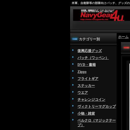
米軍、自衛隊等の部隊向けパッチ、グッズの
ホーム
カテゴリー別
復興応援グッズ
パッチ（ワッペン）
DVD・書籍
Zippo
フライトギア
ステッカー
ウエア
チャレンジコイン
ヴィクトリーマグカップ
小物・雑貨
ベルクロ（マジックテー
プ）