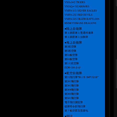
VMA-542 TIGERS
VMAQ-4 SEAHAWKS
VMFA-115 SILVER EAGLES
VMFA-232 RED DEVILS
VMFA-323 DEATH RATTLERS
HMM/VMM-265 DRAGONS
●陸上自衛隊
第１師団第１普通科連隊
第１師団第１偵察隊
●海上自衛隊
第3航空隊
第5航空隊
第51航空隊
第61航空隊
第111航空隊
DDH-184 かが
●航空自衛隊
第11飛行隊"BLUE IMPULSE"
第201飛行隊
第301飛行隊
第304飛行隊
第305飛行隊
第501飛行隊
電子飛行測定隊
総隊司令部飛行隊
第７航空団百里基地
●雑誌