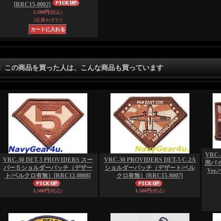
[RRC15-0002]
1,500円
(税込)
[在庫わずか]
この商品を買った人は、こんな商品も買っています
VRC-
VRC-30 DET-5 PROVIDERS スー
VRC-30 PROVIDERS DET-5 C-2A
用パ
パー５ショルダーパッチ（デザー
ショルダーパッチ（デザート/ベル
Ver
ト/ベルクロ有無）
[RRC12-0008]
クロ有無）
[RRC15-0007]
1,500円
(税込)
1,500円
(税込)