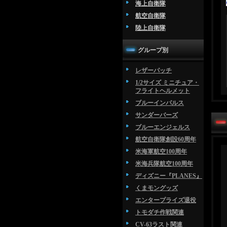
海上自衛隊
航空自衛隊
陸上自衛隊
グループ別
レザーパッチ
1/2サイズ ミニチュア・
フライトヘルメット
ブルーインパルス
サンダーバーズ
ブルーエンジェルス
航空自衛隊創設60周年
米海軍航空100周年
米海兵隊航空100周年
ディズニー『PLANES』
くまモングッズ
エンタープライズ退役
トモダチ作戦関連
CV-63ラスト関連