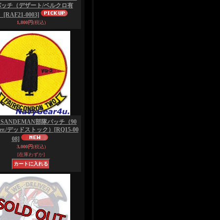
パッチ（デザート/ベルクロ有
）
[RAF21-0003]
1,800円
(税込)
2 SANDEMAN部隊パッチ（90
er./デッドストック）
[RQ15-00
08]
3,000円
(税込)
[在庫わずか]