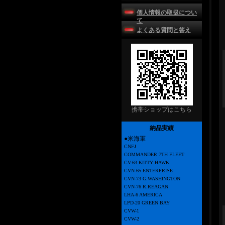
個人情報の取扱につい
て
よくある質問と答え
携帯ショップはこちら
納品実績
●米海軍
CNFJ
COMMANDER 7TH FLEET
CV-63 KITTY HAWK
CVN-65 ENTERPRISE
CVN-73 G.WASHINGTON
CVN-76 R.REAGAN
LHA-6 AMERICA
LPD-20 GREEN BAY
CVW-1
CVW-2