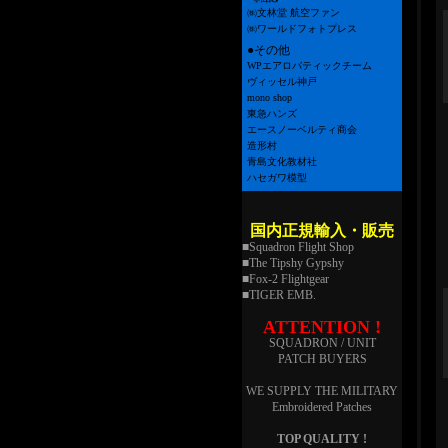
㈱文林堂 航空ファン
㈱ワールドフォトプレス
●その他
WPエアロバティックチーム
ヴィッセル神戸
mono shop
東急ハンズ
エースノーベルティ商会
造形村
青島文化教材社
ハセガワ模型
国内正規輸入・販売
■Squadron Flight Shop
■The Tipshy Gypshy
■Fox-2 Flightgear
■TIGER EMB.
ATTENTION !
SQUADRON / UNIT
PATCH BUYERS
WE SUPPLY THE MILITARY
Embroidered Patches
TOP QUALITY !