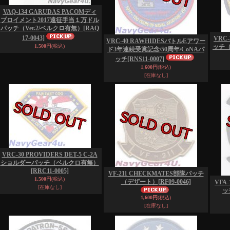
VAQ-134 GARUDAS PACOMディ
プロイメント2017遠征手当１万ドル
パッチ（Ver.2/ベルクロ有無）
[RAQ
17-0043]
VRC-
VRC-40 RAWHIDESバトルEアワー
1,500円
(税込)
ッチ
ド3年連続受賞記念/50周年/CoNAパ
ッチ
[RNS11-0007]
1,600円
(税込)
[在庫なし]
VRC-30 PROVIDERS DET-5 C-2A
ショルダーパッチ（ベルクロ有無）
[RRC11-0005]
VF-211 CHECKMATES部隊パッチ
1,500円
(税込)
（デザート）
[RF09-0046]
VFA-
[在庫なし]
ッ
1,600円
(税込)
[在庫なし]