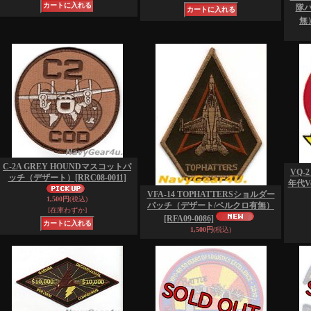
隊
無
C-2A GREY HOUNDマスコットパ
VQ-
ッチ（デザート）
[RRC08-0011]
年代V
VFA-14 TOPHATTERSショルダー
1,500円
(税込)
パッチ（デザート/ベルクロ有無）
[在庫わずか]
[RFA09-0086]
1,500円
(税込)