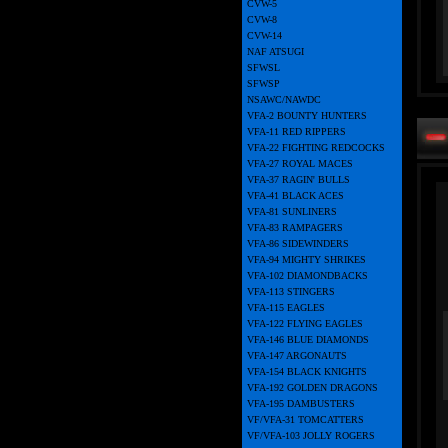
CVW-5
CVW-8
CVW-14
NAF ATSUGI
SFWSL
SFWSP
NSAWC/NAWDC
VFA-2 BOUNTY HUNTERS
VFA-11 RED RIPPERS
VFA-22 FIGHTING REDCOCKS
VFA-27 ROYAL MACES
VFA-37 RAGIN' BULLS
VFA-41 BLACK ACES
VFA-81 SUNLINERS
VFA-83 RAMPAGERS
VFA-86 SIDEWINDERS
VFA-94 MIGHTY SHRIKES
VFA-102 DIAMONDBACKS
VFA-113 STINGERS
VFA-115 EAGLES
VFA-122 FLYING EAGLES
VFA-146 BLUE DIAMONDS
VFA-147 ARGONAUTS
VFA-154 BLACK KNIGHTS
VFA-192 GOLDEN DRAGONS
VFA-195 DAMBUSTERS
VF/VFA-31 TOMCATTERS
VF/VFA-103 JOLLY ROGERS