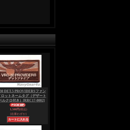
30 DET.5 PROVIDERSファン
イロットネームタグ（デザート
./ベルクロ付き）
[RRC17-0002]
1,500円
(税込)
[在庫わずか]