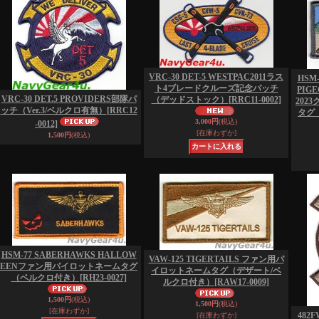
VRC-30 DET-5 WESTPAC2011ラス
HSM-
ト4ブレードクルーズ記念パッチ
PIGE
VRC-30 DET.5 PROVIDERS部隊パ
（デッドストック）
[RRC11-0002]
202
ッチ（Ver.3/ベルクロ有無）
[RRC12
タグ
3,000円
(税込)
-0012]
[在庫わずか]
1,500円
(税込)
HSM-77 SABERHAWKS HALLOW
VAW-125 TIGERTAILS ファン用パ
EENファン用パイロットネームタグ
イロットネームタグ（デザート/ベ
（ベルクロ付き）
[RH23-0027]
ルクロ付き）
[RAW17-0009]
1,500円
(税込)
1,500円
(税込)
[在庫わずか]
482
[在庫わずか]